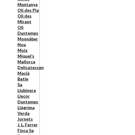
Muntanya
Oli des Pla
Oli des
Mirant
Oli
Duntemps
Monnàber
Nou
Moix
Miquel’s
Mallorca
Delicatessen
Macià
Batle
Sa
Llubinera
Llecor
Duntemps
Llàgrima
Verda
Jornets
J. L. Ferrer
Finca Sa