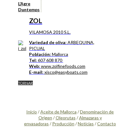
L’Agre
Duntemps
ZOL
VILAMOSA 2010 S.L.
Variedad de oliva:
ARBEQUINA,
PICUAL
Población:
Mallorca
Tel:
607 608 870
Web:
www.zolfinefoods.com
E-mail:
xisco@easyboats.com
TORNAR
Inicio
/
Aceite de Mallorca
/
Denominación de
Origen
/
Oleorutas
/
Almazaras y
envasadoras
/
Producción
/
Noticias
/
Contacto