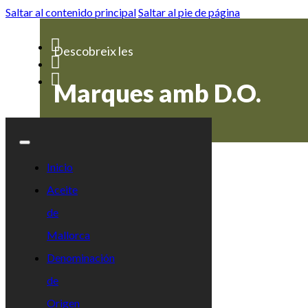
Saltar al contenido principal
Saltar al pie de página
Descobreix les
Marques amb D.O.
Inicio
Aceite
de
Mallorca
Denominación
de
Origen