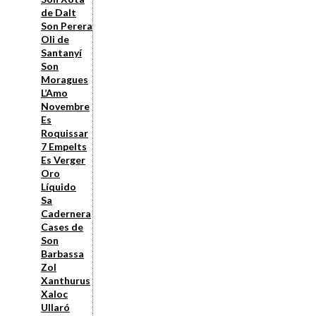
de Dalt
Son Perera
Oli de
Santanyí
Son
Moragues
L’Amo
Novembre
Es
Roquissar
7 Empelts
Es Verger
Oro
Líquido
Sa
Cadernera
Cases de
Son
Barbassa
Zol
Xanthurus
Xaloc
Ullaró