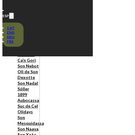
S’Olivar de
Valldemossa
Oli de Son
ESP
Real
S’oli des
CAT
molí
ENG
DEU
Son
FRE
Fangos
Joan
Rosselló
Ca’n Gori
Son Nebot
Oli de Son
Dexotte
Son Nadal
Sóller
1899
Aubocassa
Suc de Cel
Olidays
Son
Mesquidassa
Son Naava
Son Xota