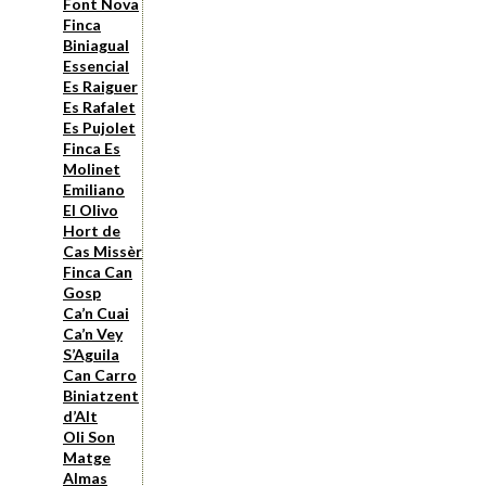
Font Nova
Finca
Biniagual
Essencial
Es Raiguer
Es Rafalet
Es Pujolet
Finca Es
Molinet
Emiliano
El Olivo
Hort de
Cas Missèr
Finca Can
Gosp
Ca’n Cuai
Ca’n Vey
S’Aguila
Can Carro
Biniatzent
d’Alt
Oli Son
Matge
Almas