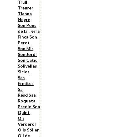
Trull
Treurer
Tianna
Negre
Son Pons
de la Terra
Finca Son
Perot
Son Mir
Son Jordi
Son Catiu
Solivellas
Siclos
Ses
Ermites
Sa
Resclosa
Roqueta
Predio Son
Quint
Oli
Verderol
Olis Sóller
Oli de