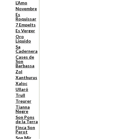
L’Amo
Novembre
Es
Roquissar
7 Empelts
Es Verger
Oro
Líquido
Sa
Cadernera
Cases de
Son
Barbassa
Zol
Xanthurus
Xaloc
Ullaró
Trull
Treurer
Tianna
Negre
Son Pons
de la Terra
Finca Son
Perot
Son Mir