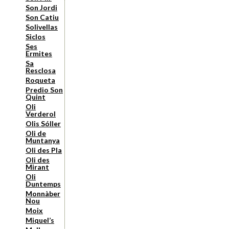
Son Jordi
Son Catiu
Solivellas
Siclos
Ses
Ermites
Sa
Resclosa
Roqueta
Predio Son
Quint
Oli
Verderol
Olis Sóller
Oli de
Muntanya
Oli des Pla
Oli des
Mirant
Oli
Duntemps
Monnàber
Nou
Moix
Miquel’s