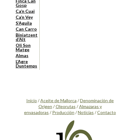
Finca Can
Gosp
Ca’n Cuai
Ca’n Vey
S’Aguila
Can Carro
Biniatzent
d’Alt
Oli Son
Matge
Almas
L’Agre
Duntemps
Inicio
/
Aceite de Mallorca
/
Denominación de
Origen
/
Oleorutas
/
Almazaras y
envasadoras
/
Producción
/
Noticias
/
Contacto