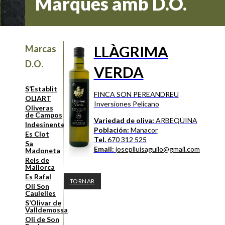
Marques amb D.O.
LLÀGRIMA
Marcas
D.O.
VERDA
S’Establit
FINCA SON PEREANDREU
OLIART
Inversiones Pelicano
Oliveras
de Campos
Variedad de oliva:
ARBEQUINA
Indesinenter
Población:
Manacor
Es Clot
Tel.
670 312 525
Sa
Email:
joseplluisaguilo@gmail.com
Madoneta
Reis de
Mallorca
Es Rafal
TORNAR
Oli Son
Caulelles
S’Olivar de
Valldemossa
Oli de Son