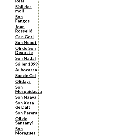
Real
S’oli des
molí
Son
Fangos
Joan
Rosselló
Ca’n Gori
Son Nebot
Oli de Son
Dexotte
Son Nadal
Sóller 1899
Aubocassa
Suc de Cel
Olidays
Son
Mesquidassa
Son Naava
Son Xota
de Dalt
Son Perera
Oli de
Santanyí
Son
Moragues