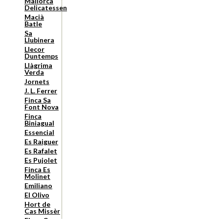
Mallorca
Delicatessen
Macià
Batle
Sa
Llubinera
Llecor
Duntemps
Llàgrima
Verda
Jornets
J. L. Ferrer
Finca Sa
Font Nova
Finca
Biniagual
Essencial
Es Raiguer
Es Rafalet
Es Pujolet
Finca Es
Molinet
Emiliano
El Olivo
Hort de
Cas Missèr