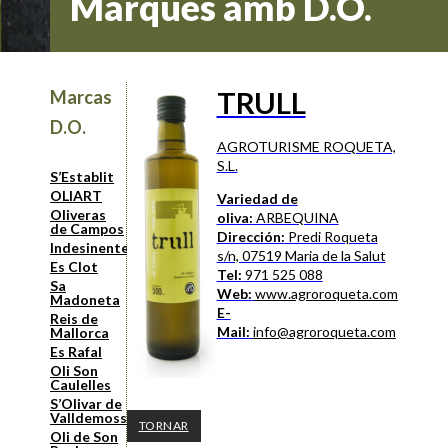
Marques amb D.O.
TRULL
Marcas
D.O.
AGROTURISME ROQUETA,
S.L.
S’Establit
OLIART
Variedad de
Oliveras
oliva:
ARBEQUINA
de Campos
Dirección:
Predi Roqueta
Indesinenter
s/n, 07519 Maria de la Salut
Es Clot
Tel:
971 525 088
Sa
Web:
www.agroroqueta.com
Madoneta
E-
Reis de
Mail:
info@agroroqueta.com
Mallorca
Es Rafal
Oli Son
Caulelles
S’Olivar de
Valldemossa
TORNAR
Oli de Son