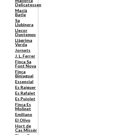
Mallorca
Delicatessen
Macià
Batle
Sa
Llubinera
Llecor
Duntemps
Llàgrima
Verda
Jornets
J. L. Ferrer
Finca Sa
Font Nova
Finca
Biniagual
Essencial
Es Raiguer
Es Rafalet
Es Pujolet
Finca Es
Molinet
Emiliano
El Olivo
Hort de
Cas Missèr