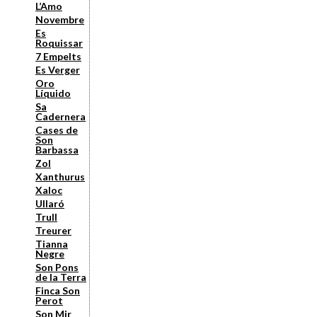
L’Amo
Novembre
Es
Roquissar
7 Empelts
Es Verger
Oro
Líquido
Sa
Cadernera
Cases de
Son
Barbassa
Zol
Xanthurus
Xaloc
Ullaró
Trull
Treurer
Tianna
Negre
Son Pons
de la Terra
Finca Son
Perot
Son Mir