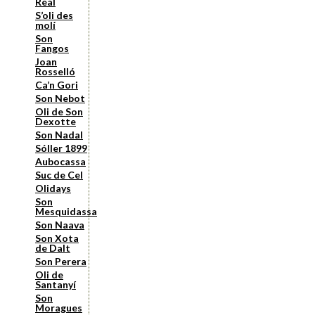
Real
S’oli des
molí
Son
Fangos
Joan
Rosselló
Ca’n Gori
Son Nebot
Oli de Son
Dexotte
Son Nadal
Sóller 1899
Aubocassa
Suc de Cel
Olidays
Son
Mesquidassa
Son Naava
Son Xota
de Dalt
Son Perera
Oli de
Santanyí
Son
Moragues