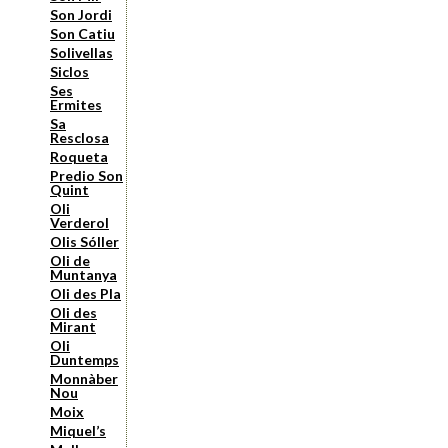
Son Jordi
Son Catiu
Solivellas
Siclos
Ses
Ermites
Sa
Resclosa
Roqueta
Predio Son
Quint
Oli
Verderol
Olis Sóller
Oli de
Muntanya
Oli des Pla
Oli des
Mirant
Oli
Duntemps
Monnàber
Nou
Moix
Miquel’s