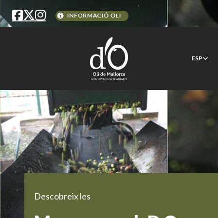
ESP
Descobreix les