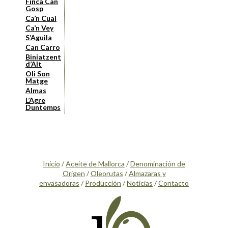
Finca Can
Gosp
Ca’n Cuai
Ca’n Vey
S’Aguila
Can Carro
Biniatzent
d’Alt
Oli Son
Matge
Almas
L’Agre
Duntemps
Inicio
/
Aceite de Mallorca
/
Denominación de
Origen
/
Oleorutas
/
Almazaras y
envasadoras
/
Producción
/
Noticias
/
Contacto