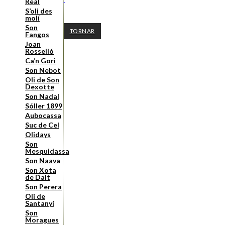
Real
S’oli des
molí
Son
TORNAR
Fangos
Joan
Rosselló
Ca’n Gori
Son Nebot
Oli de Son
Dexotte
Son Nadal
Sóller 1899
Aubocassa
Suc de Cel
Olidays
Son
Mesquidassa
Son Naava
Son Xota
de Dalt
Son Perera
Oli de
Santanyí
Son
Moragues