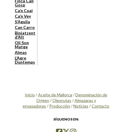
Finca Can
Gosp
Ca’n Cuai
Ca’n Vey
S’Aguila
Can Carro
Biniatzent
d’Alt
Oli Son
Matge
Almas
L’Agre
Duntemps
Inicio
/
Aceite de Mallorca
/
Denominación de
Origen
/
Oleorutas
/
Almazaras y
envasadoras
/
Producción
/
Noticias
/
Contacto
SÍGUENOS EN: