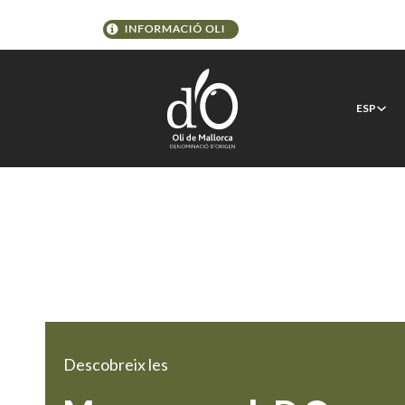
ESP
Descobreix les