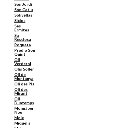
Son Jordi
Son Catiu
Solivellas
Siclos
Ses
Ermites
Sa
Resclosa
Roqueta
Predio Son
Quint
Oli
Verderol
Olis Sóller
Oli de
Muntanya
Oli des Pla
Oli des
Mirant
Oli
Duntemps
Monnàber
Nou
Moix
Miquel’s