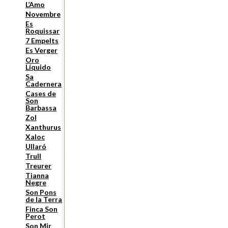
L’Amo
Novembre
Es
Roquissar
7 Empelts
Es Verger
Oro
Líquido
Sa
Cadernera
Cases de
Son
Barbassa
Zol
Xanthurus
Xaloc
Ullaró
Trull
Treurer
Tianna
Negre
Son Pons
de la Terra
Finca Son
Perot
Son Mir