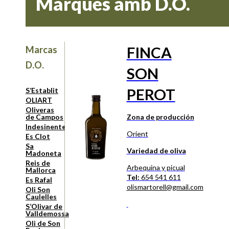
Marques amb D.O.
FINCA
Marcas
D.O.
SON
PEROT
S’Establit
OLIART
Oliveras
de Campos
Zona de producción
Indesinenter
Orient
Es Clot
Sa
Variedad de oliva
Madoneta
Reis de
Arbequina y picual
Mallorca
Tel:
654 541 611
Es Rafal
olismartorell@gmail.com
Oli Son
Caulelles
S’Olivar de
Valldemossa
Oli de Son