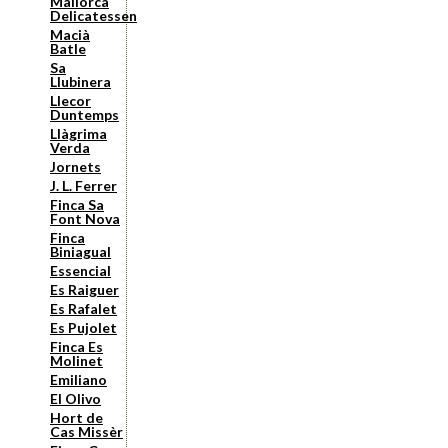
Mallorca
Delicatessen
Macià
Batle
Sa
Llubinera
Llecor
Duntemps
Llàgrima
Verda
Jornets
J. L. Ferrer
Finca Sa
Font Nova
Finca
Biniagual
Essencial
Es Raiguer
Es Rafalet
Es Pujolet
Finca Es
Molinet
Emiliano
El Olivo
Hort de
Cas Missèr