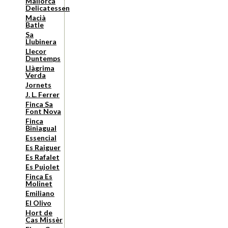
Mallorca
Delicatessen
Macià
Batle
Sa
Llubinera
Llecor
Duntemps
Llàgrima
Verda
Jornets
J. L. Ferrer
Finca Sa
Font Nova
Finca
Biniagual
Essencial
Es Raiguer
Es Rafalet
Es Pujolet
Finca Es
Molinet
Emiliano
El Olivo
Hort de
Cas Missèr