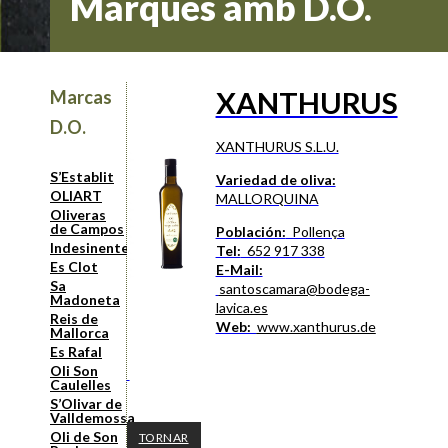
Marques amb D.O.
XANTHURUS
Marcas
D.O.
XANTHURUS S.L.U.
S’Establit
Variedad de oliva:
OLIART
MALLORQUINA
Oliveras
de Campos
Población:
Pollença
Indesinenter
Tel:
652 917 338
Es Clot
E-Mail:
Sa
santoscamara@bodega-
Madoneta
lavica.es
Reis de
Web:
www.xanthurus.de
Mallorca
Es Rafal
Oli Son
Caulelles
S’Olivar de
Valldemossa
Oli de Son
TORNAR