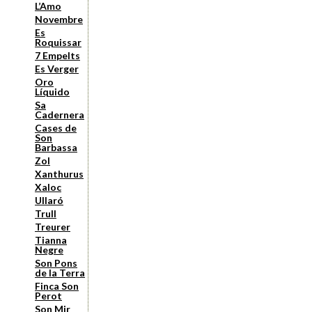
L’Amo
Novembre
Es
Roquissar
7 Empelts
Es Verger
Oro
Líquido
Sa
Cadernera
Cases de
Son
Barbassa
Zol
Xanthurus
Xaloc
Ullaró
Trull
Treurer
Tianna
Negre
Son Pons
de la Terra
Finca Son
Perot
Son Mir