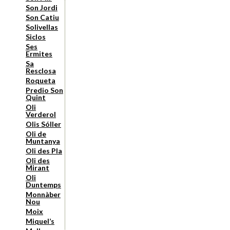
Son Jordi
Son Catiu
Solivellas
Siclos
Ses
Ermites
Sa
Resclosa
Roqueta
Predio Son
Quint
Oli
Verderol
Olis Sóller
Oli de
Muntanya
Oli des Pla
Oli des
Mirant
Oli
Duntemps
Monnàber
Nou
Moix
Miquel’s