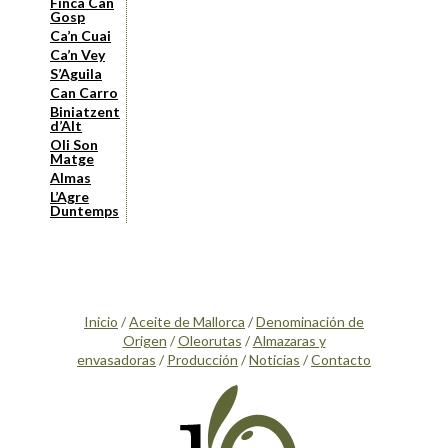
Finca Can
Gosp
Ca’n Cuai
Ca’n Vey
S’Aguila
Can Carro
Biniatzent
d’Alt
Oli Son
Matge
Almas
L’Agre
Duntemps
Inicio
/
Aceite de Mallorca
/
Denominación de
Origen
/
Oleorutas
/
Almazaras y
envasadoras
/
Producción
/
Noticias
/
Contacto