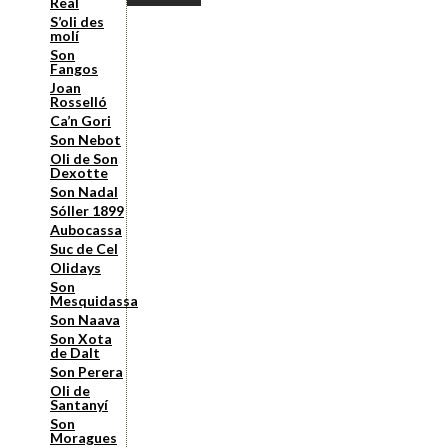
Real
S’oli des
molí
Son
Fangos
Joan
Rosselló
Ca’n Gori
Son Nebot
Oli de Son
Dexotte
Son Nadal
Sóller 1899
Aubocassa
Suc de Cel
Olidays
Son
Mesquidassa
Son Naava
Son Xota
de Dalt
Son Perera
Oli de
Santanyí
Son
Moragues