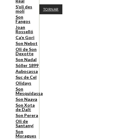
Real
S’oli des
TORNAR
molí
Son
Fangos
Joan
Rosselló
Ca’n Gori
Son Nebot
Oli de Son
Dexotte
Son Nadal
Sóller 1899
Aubocassa
Suc de Cel
Olidays
Son
Mesquidassa
Son Naava
Son Xota
de Dalt
Son Perera
Oli de
Santanyí
Son
Moragues