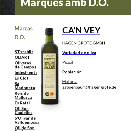
Marques amb D.O.
CA’N VEY
Marcas
D.O.
HAGEN GROTE GMBH
S’Establit
Variedad de oliva
OLIART
Picual
Oliveras
de Campos
Población
Indesinenter
Es Clot
Mallorca
Sa
s.rosenbaum@hagengrote.de
Madoneta
Reis de
Mallorca
Es Rafal
Oli Son
Caulelles
S’Olivar de
Valldemossa
Oli de Son