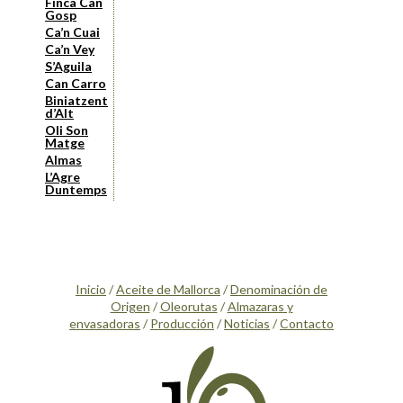
Finca Can
Gosp
Ca’n Cuai
Ca’n Vey
S’Aguila
Can Carro
Biniatzent
d’Alt
Oli Son
Matge
Almas
L’Agre
Duntemps
Inicio
/
Aceite de Mallorca
/
Denominación de
Origen
/
Oleorutas
/
Almazaras y
envasadoras
/
Producción
/
Noticias
/
Contacto