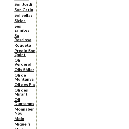
Son Jordi
Son Catiu
Solivellas
Siclos
Ses
Ermites
Sa
Resclosa
Roqueta
Predio Son
Quint
Oli
Verderol
Olis Sóller
Oli de
Muntanya
Oli des Pla
Oli des
Mirant
Oli
Duntemps
Monnàber
Nou
Moix
Miquel’s