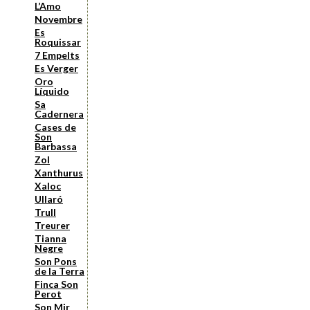
L’Amo
Novembre
Es
Roquissar
7 Empelts
Es Verger
Oro
Líquido
Sa
Cadernera
Cases de
Son
Barbassa
Zol
Xanthurus
Xaloc
Ullaró
Trull
Treurer
Tianna
Negre
Son Pons
de la Terra
Finca Son
Perot
Son Mir