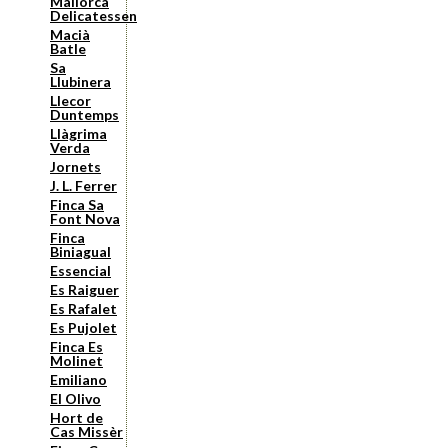
Mallorca
Delicatessen
Macià
Batle
Sa
Llubinera
Llecor
Duntemps
Llàgrima
Verda
Jornets
J. L. Ferrer
Finca Sa
Font Nova
Finca
Biniagual
Essencial
Es Raiguer
Es Rafalet
Es Pujolet
Finca Es
Molinet
Emiliano
El Olivo
Hort de
Cas Missèr