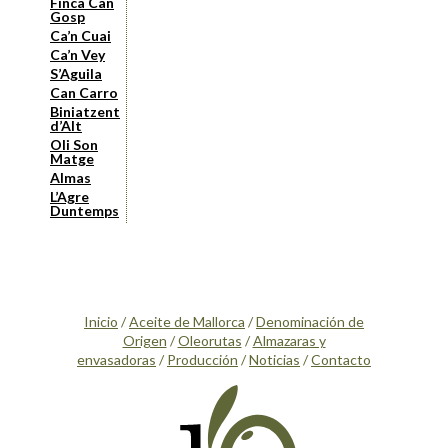
Finca Can
Gosp
Ca’n Cuai
Ca’n Vey
S’Aguila
Can Carro
Biniatzent
d’Alt
Oli Son
Matge
Almas
L’Agre
Duntemps
Inicio
/
Aceite de Mallorca
/
Denominación de
Origen
/
Oleorutas
/
Almazaras y
envasadoras
/
Producción
/
Noticias
/
Contacto