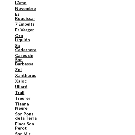
L’Amo
Novembre
Es
Roquissar
7 Empelts
Es Verger
Oro
Líquido
Sa
Cadernera
Cases de
Son
Barbassa
Zol
Xanthurus
Xaloc
Ullaró
Trull
Treurer
Tianna
Negre
Son Pons
de la Terra
Finca Son
Perot
Son Mir