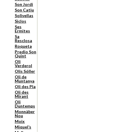
Son Jordi
Son Catiu
Solivellas
Siclos
Ses
Ermites
Sa
Resclosa
Roqueta
Predio Son
Quint
Oli
Verderol
Olis Sóller
Oli de
Muntanya
Oli des Pla
Oli des
Mirant
Oli
Duntemps
Monnàber
Nou
Moix
Miquel’s