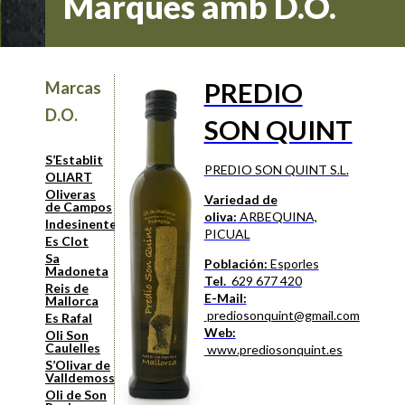
Marques amb D.O.
PREDIO
Marcas
D.O.
SON QUINT
S’Establit
PREDIO SON QUINT S.L.
OLIART
Oliveras
Variedad de
de Campos
oliva:
ARBEQUINA,
Indesinenter
PICUAL
Es Clot
Sa
Población:
Esporles
Madoneta
Tel.
629 677 420
Reis de
E-Mail:
Mallorca
prediosonquint@gmail.com
Es Rafal
Web:
Oli Son
Caulelles
www.prediosonquint.es
S’Olivar de
Valldemossa
Oli de Son