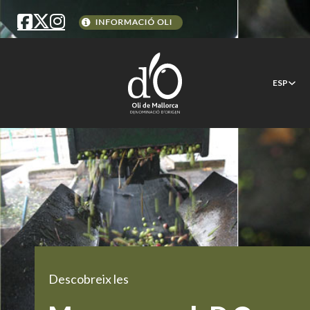
ESP
Descobreix les