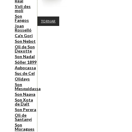
Real
S’oli des
molí
Son
Fangos
TORNAR
Joan
Rosselló
Ca’n Gori
Son Nebot
Oli de Son
Dexotte
Son Nadal
Sóller 1899
Aubocassa
Suc de Cel
Olidays
Son
Mesquidassa
Son Naava
Son Xota
de Dalt
Son Perera
Oli de
Santanyí
Son
Moragues