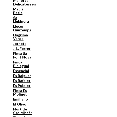
Mallorca
Delicatessen
Macià
Batle
Sa
Llubinera
Llecor
Duntemps
Llàgrima
Verda
Jornets
J. L. Ferrer
Finca Sa
Font Nova
Finca
Biniagual
Essencial
Es Raiguer
Es Rafalet
Es Pujolet
Finca Es
Molinet
Emiliano
El Olivo
Hort de
Cas Missèr