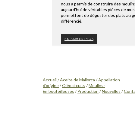
nous a permis de construire des moulins
aujourd’hui de véritables pièces de mus
permettent de déguster des plats au g
différencié.
EN SAVOIR PLUS
Accueil
/
Aceite de Mallorca
/
Appellation
d’origine
/
Oléocircuits
/
Moulins-
Embouteilleuses
/
Production
/
Nouvelles
/
Cont