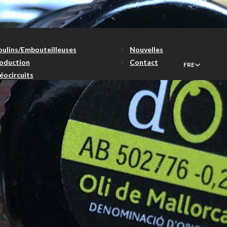
ulins/Embouteilleuses
Nouvelles
oduction
Contact
FRE
éocircuits