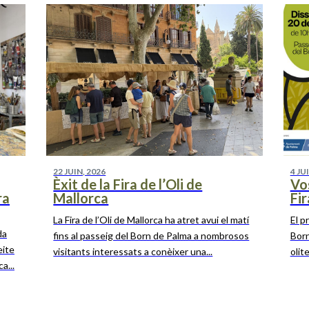
22 JUIN, 2026
4 JU
Èxit de la Fira de l’Oli de
Vos
ra
Mallorca
Fir
La Fira de l’Oli de Mallorca ha atret avui el matí
El p
da
fins al passeig del Born de Palma a nombrosos
Born
eite
visitants interessats a conèixer una...
olit
a...