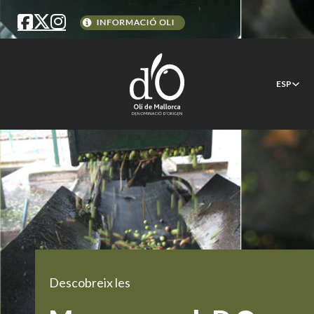
ESP
Descobreix les