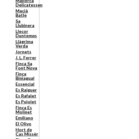
Mallorca
Delicatessen
Macià
Batle
Sa
Llubinera
Llecor
Duntemps
Llàgrima
Verda
Jornets
J. L. Ferrer
Finca Sa
Font Nova
Finca
Biniagual
Essencial
Es Raiguer
Es Rafalet
Es Pujolet
Finca Es
Molinet
Emiliano
El Olivo
Hort de
Cas Missèr