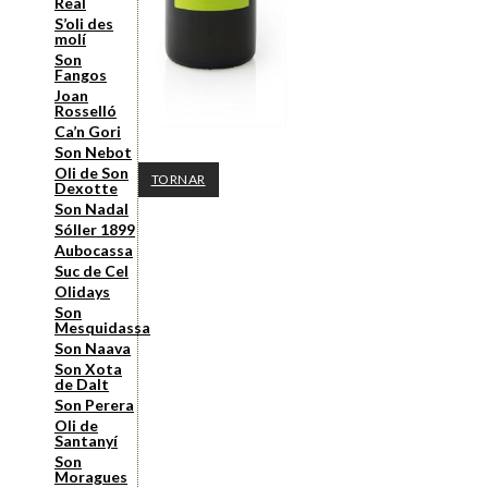
Real
S’oli des
molí
Son
Fangos
Joan
Rosselló
Ca’n Gori
Son Nebot
Oli de Son
TORNAR
Dexotte
Son Nadal
Sóller 1899
Aubocassa
Suc de Cel
Olidays
Son
Mesquidassa
Son Naava
Son Xota
de Dalt
Son Perera
Oli de
Santanyí
Son
Moragues