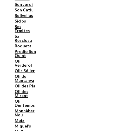
Son Jordi
Son Catiu
Solivellas
Siclos
Ses
Ermites
Sa
Resclosa
Roqueta
Predio Son
Quint
Oli
Verderol
Olis Sóller
Oli de
Muntanya
Oli des Pla
Oli des
Mirant
Oli
Duntemps
Monnàber
Nou
Moix
Miquel’s