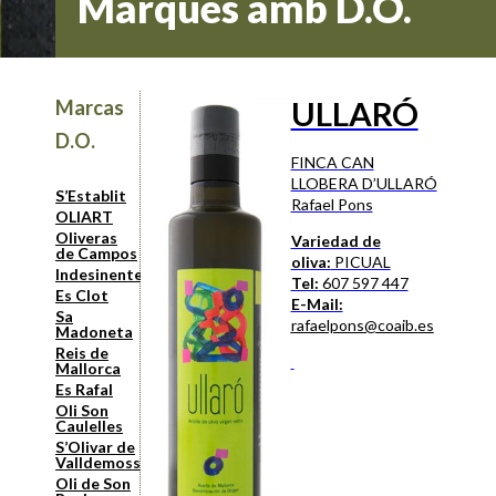
Marques amb D.O.
ULLARÓ
Marcas
D.O.
FINCA CAN
LLOBERA D’ULLARÓ
S’Establit
Rafael Pons
OLIART
Oliveras
Variedad de
de Campos
oliva:
PICUAL
Indesinenter
Tel:
607 597 447
Es Clot
E-Mail:
Sa
rafaelpons@coaib.es
Madoneta
Reis de
Mallorca
Es Rafal
Oli Son
Caulelles
S’Olivar de
Valldemossa
Oli de Son