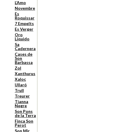
L’Amo
Novembre
Es
Roquissar
7 Empelts
Es Verger
Oro
Líquido
Sa
Cadernera
Cases de
Son
Barbassa
Zol
Xanthurus
Xaloc
Ullaró
Trull
Treurer
Tianna
Negre
Son Pons
de la Terra
Finca Son
Perot
Son Mir