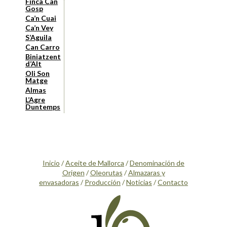
Finca Can
Gosp
Ca’n Cuai
Ca’n Vey
S’Aguila
Can Carro
Biniatzent
d’Alt
Oli Son
Matge
Almas
L’Agre
Duntemps
Inicio
/
Aceite de Mallorca
/
Denominación de
Origen
/
Oleorutas
/
Almazaras y
envasadoras
/
Producción
/
Noticias
/
Contacto