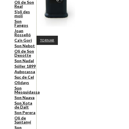
Oli de Son
Real
S’oli des
molí
Son
Fangos
Joan
Rosselló
Ca’n Gori
TORNAR
Son Nebot
Oli de Son
Dexotte
Son Nadal
Sóller 1899
Aubocassa
Suc de Cel
Olidays
Son
Mesquidassa
Son Naava
Son Xota
de Dalt
Son Perera
Oli de
Santanyí
Son