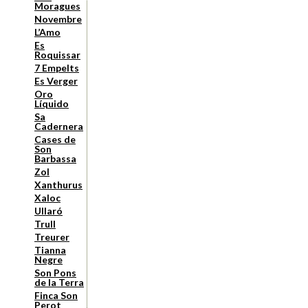
Moragues
Novembre
L’Amo
Es
Roquissar
7 Empelts
Es Verger
Oro
Líquido
Sa
Cadernera
Cases de
Son
Barbassa
Zol
Xanthurus
Xaloc
Ullaró
Trull
Treurer
Tianna
Negre
Son Pons
de la Terra
Finca Son
Perot