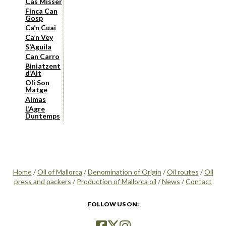
Cas Missèr
Finca Can
Gosp
Ca’n Cuai
Ca’n Vey
S’Aguila
Can Carro
Biniatzent
d’Alt
Oli Son
Matge
Almas
L’Agre
Duntemps
Home
/
Oil of Mallorca
/
Denomination of Origin
/
Oil routes
/
Oil
press and packers
/
Production of Mallorca oil
/
News
/
Contact
FOLLOW US ON: