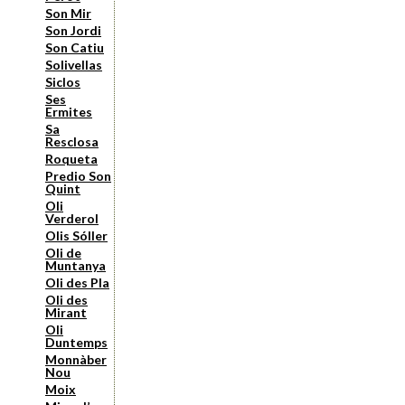
Son Mir
Son Jordi
Son Catiu
Solivellas
Siclos
Ses
Ermites
Sa
Resclosa
Roqueta
Predio Son
Quint
Oli
Verderol
Olis Sóller
Oli de
Muntanya
Oli des Pla
Oli des
Mirant
Oli
Duntemps
Monnàber
Nou
Moix