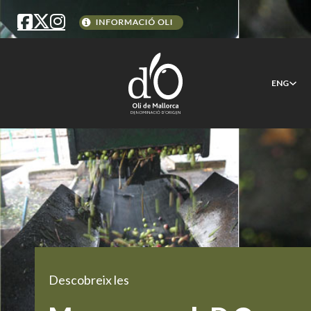
ENG
Descobreix les