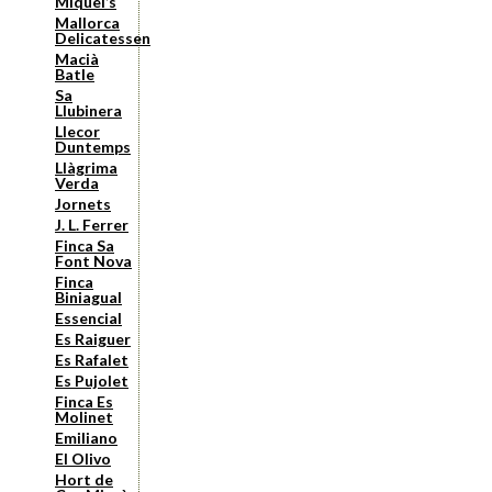
Miquel’s
Mallorca
Delicatessen
Macià
Batle
Sa
Llubinera
Llecor
Duntemps
Llàgrima
Verda
Jornets
J. L. Ferrer
Finca Sa
Font Nova
Finca
Biniagual
Essencial
Es Raiguer
Es Rafalet
Es Pujolet
Finca Es
Molinet
Emiliano
El Olivo
Hort de