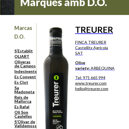
Marques amb D.O.
TREURER
Marcas
D.O.
FINCA TREURER
Castellitx Agricola
S’Establit
SAT
OLIART
Oliveras
Olive
de Campos
variety:
ARBEQUINA
Indesinenter
Es Convent
Tel: 971 665 994
Es Clot
www.treurer.com
Sa
hello@treurer.com
Madoneta
Reis de
Mallorca
Es Rafal
Oli Son
Caulelles
S’Olivar de
Valldemossa