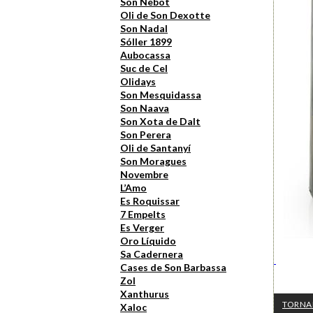
Son Nebot
Oli de Son Dexotte
Son Nadal
Sóller 1899
Aubocassa
Suc de Cel
Olidays
Son Mesquidassa
Son Naava
Son Xota de Dalt
Son Perera
Oli de Santanyí
Son Moragues
Novembre
L’Amo
Es Roquissar
7 Empelts
Es Verger
Oro Líquido
Sa Cadernera
Cases de Son Barbassa
Zol
Xanthurus
TORNA
Xaloc