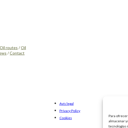
Oil routes
/
Oil
ews
/
Contact
Avís legal
Privacy Policy
Para ofrecer
Cookies
almacenar y/
tecnologías 