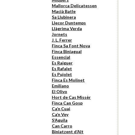
Mallorca Delicatessen
Macià Batle
Sa Llubinera
Llecor Duntemps
Llàgrima Verda
Jornets
J. L. Ferrer
Finca Sa Font Nova
Finca Biniagual
Essencial
Es Raiguer
Es Rafalet
Es Pujolet
Finca Es Molinet
Emiliano
El Olivo
Hort de Cas Missèr
Finca Can Gosp
Ca’n Cuai
Ca’n Vey
S’Aguila
Can Carro
Biniatzent d’Alt