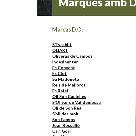
Marques amb D
Marcas D.O.
S’Establit
OLIART
Oliveras de Campos
Indesinenter
Es Convent
Es Clot
Sa Madoneta
Reis de Mallorca
Es Rafal
Oli Son Caulelles
S’Olivar de Valldemossa
Oli de Son Real
S’oli des molí
Son Fangos
Joan Rosselló
Ca’n Gori