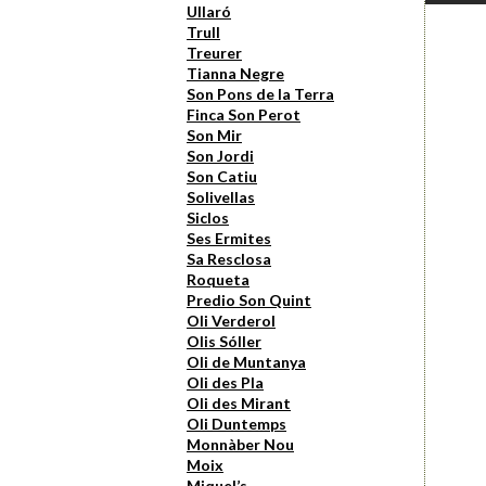
Ullaró
Trull
Treurer
Tianna Negre
Son Pons de la Terra
Finca Son Perot
Son Mir
Son Jordi
Son Catiu
Solivellas
Siclos
Ses Ermites
Sa Resclosa
Roqueta
Predio Son Quint
Oli Verderol
Olis Sóller
Oli de Muntanya
Oli des Pla
Oli des Mirant
Oli Duntemps
Monnàber Nou
Moix
Miquel’s