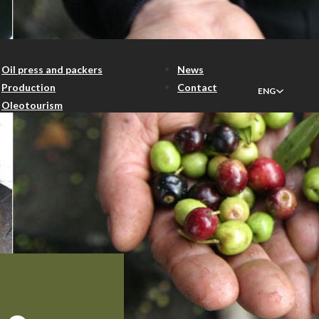
Oil press and packers
News
Production
Contact
ENG
Oleotourism