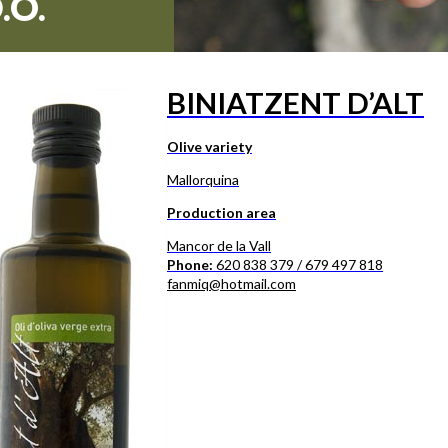
.O.
BINIATZENT D’ALT
Olive variety
Mallorquina
Production area
Mancor de la Vall
Phone:
620 838 379 / 679 497 818
fanmiq@hotmail.com