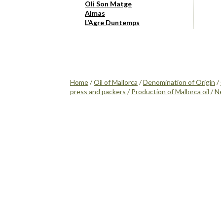
Oli Son Matge
Almas
L’Agre Duntemps
Home
/
Oil of Mallorca
/
Denomination of Origin
/
press and packers
/
Production of Mallorca oil
/
N