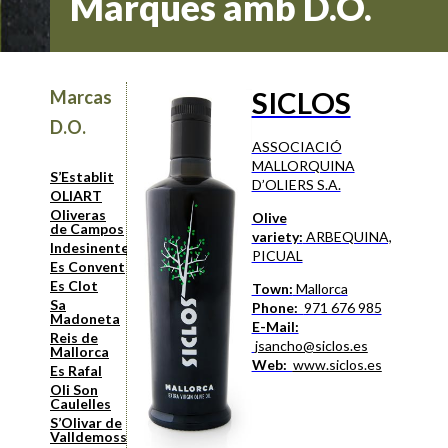
Marques amb D.O.
SICLOS
Marcas
D.O.
ASSOCIACIÓ
MALLORQUINA
S’Establit
D’OLIERS S.A.
OLIART
Oliveras
Olive
de Campos
variety:
ARBEQUINA,
Indesinenter
PICUAL
Es Convent
Es Clot
Town:
Mallorca
Sa
Phone:
971 676 985
Madoneta
E-Mail:
Reis de
jsancho@siclos.es
Mallorca
Web:
www.siclos.es
Es Rafal
Oli Son
Caulelles
S’Olivar de
Valldemossa