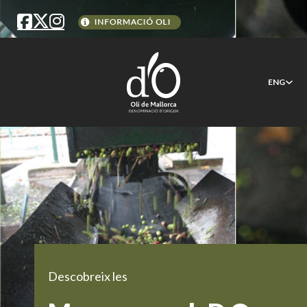
ENG
Descobreix les