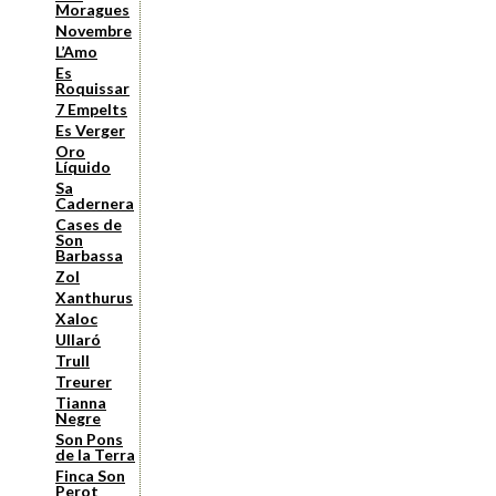
Moragues
Novembre
L’Amo
Es
Roquissar
7 Empelts
Es Verger
Oro
Líquido
Sa
Cadernera
Cases de
Son
Barbassa
Zol
Xanthurus
Xaloc
Ullaró
Trull
Treurer
Tianna
Negre
Son Pons
de la Terra
Finca Son
Perot