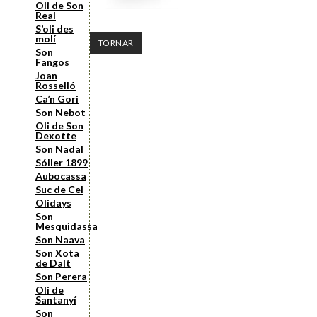
Oli de Son
Real
S’oli des
molí
TORNAR
Son
Fangos
Joan
Rosselló
Ca’n Gori
Son Nebot
Oli de Son
Dexotte
Son Nadal
Sóller 1899
Aubocassa
Suc de Cel
Olidays
Son
Mesquidassa
Son Naava
Son Xota
de Dalt
Son Perera
Oli de
Santanyí
Son