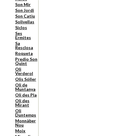
Son Mir
Son Jordi
Son Catiu
Solivellas
Siclos
Ses
Ermites
Sa
Resclosa
Roqueta
Predio Son
Quint
Oli
Verderol
Olis Sóller
Oli de
Muntanya
Oli des Pla
Oli des
Mirant
Oli
Duntemps
Monnàber
Nou
Moix