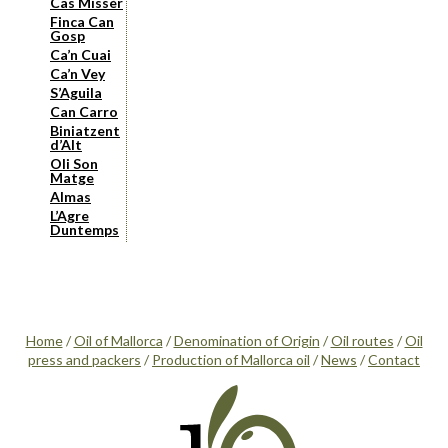
Cas Missèr
Finca Can
Gosp
Ca’n Cuai
Ca’n Vey
S’Aguila
Can Carro
Biniatzent
d’Alt
Oli Son
Matge
Almas
L’Agre
Duntemps
Home
/
Oil of Mallorca
/
Denomination of Origin
/
Oil routes
/
Oil
press and packers
/
Production of Mallorca oil
/
News
/
Contact