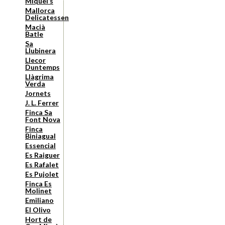
Miquel’s
Mallorca
Delicatessen
Macià
Batle
Sa
Llubinera
Llecor
Duntemps
Llàgrima
Verda
Jornets
J. L. Ferrer
Finca Sa
Font Nova
Finca
Biniagual
Essencial
Es Raiguer
Es Rafalet
Es Pujolet
Finca Es
Molinet
Emiliano
El Olivo
Hort de