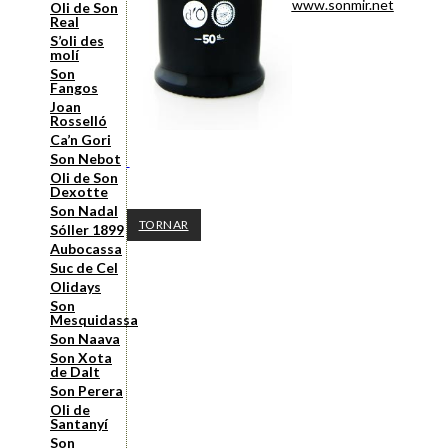
www.sonmir.net
Oli de Son
Real
S’oli des
molí
Son
Fangos
Joan
Rosselló
Ca’n Gori
Son Nebot
Oli de Son
Dexotte
Son Nadal
TORNAR
Sóller 1899
Aubocassa
Suc de Cel
Olidays
Son
Mesquidassa
Son Naava
Son Xota
de Dalt
Son Perera
Oli de
Santanyí
Son