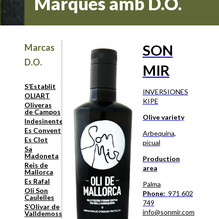
Marques amb D.O.
SON
Marcas
D.O.
MIR
S’Establit
INVERSIONES
OLIART
KIPE
Oliveras
de Campos
Olive variety
Indesinenter
Es Convent
Arbequina,
Es Clot
picual
Sa
Madoneta
Production
Reis de
area
Mallorca
Es Rafal
Palma
Oli Son
Phone:
971 602
Caulelles
749
S’Olivar de
info@sonmir.com
Valldemossa