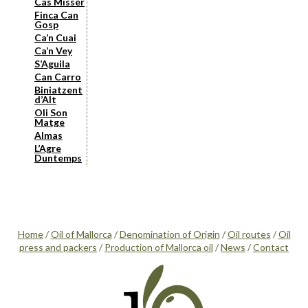
Cas Missèr
Finca Can
Gosp
Ca’n Cuai
Ca’n Vey
S’Aguila
Can Carro
Biniatzent
d’Alt
Oli Son
Matge
Almas
L’Agre
Duntemps
Home
/
Oil of Mallorca
/
Denomination of Origin
/
Oil routes
/
Oil
press and packers
/
Production of Mallorca oil
/
News
/
Contact