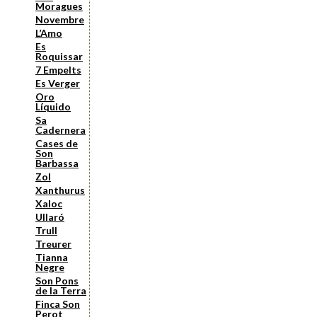
Moragues
Novembre
L’Amo
Es
Roquissar
7 Empelts
Es Verger
Oro
Líquido
Sa
Cadernera
Cases de
Son
Barbassa
Zol
Xanthurus
Xaloc
Ullaró
Trull
Treurer
Tianna
Negre
Son Pons
de la Terra
Finca Son
Perot