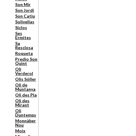
Son Mir
Son Jordi
Son Catiu
Solivellas
Siclos
Ses
Ermites
Sa
Resclosa
Roqueta
Predio Son
Quint
Oli
Verderol
Olis Sóller
Oli de
Muntanya
Oli des Pla
Oli des
Mirant
Oli
Duntemps
Monnàber
Nou
Moix