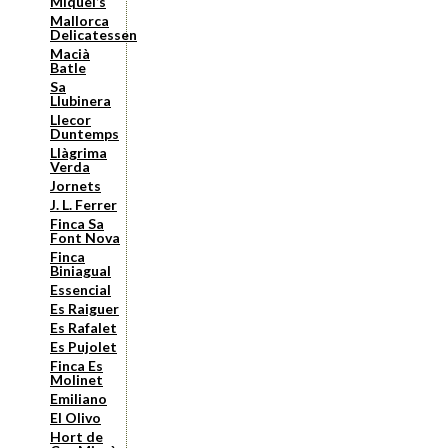
Miquel’s
Mallorca
Delicatessen
Macià
Batle
Sa
Llubinera
Llecor
Duntemps
Llàgrima
Verda
Jornets
J. L. Ferrer
Finca Sa
Font Nova
Finca
Biniagual
Essencial
Es Raiguer
Es Rafalet
Es Pujolet
Finca Es
Molinet
Emiliano
El Olivo
Hort de