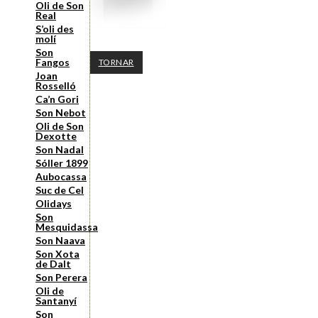
Oli de Son
Real
S’oli des
molí
Son
Fangos
TORNAR
Joan
Rosselló
Ca’n Gori
Son Nebot
Oli de Son
Dexotte
Son Nadal
Sóller 1899
Aubocassa
Suc de Cel
Olidays
Son
Mesquidassa
Son Naava
Son Xota
de Dalt
Son Perera
Oli de
Santanyí
Son