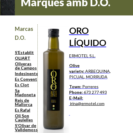
Marques amb D.O.
ORO
Marcas
D.O.
LÍQUIDO
S’Establit
ERMOTEL S.L.
OLIART
Oliveras
Olive
de Campos
variety:
ARBEQUINA,
Indesinenter
PICUAL, MORRUDA
Es Convent
Es Clot
Town:
Porreres
Sa
Phone:
673 277 493
Madoneta
E-Mail:
Reis de
irina@ermotel.com
Mallorca
Es Rafal
Oli Son
Caulelles
S’Olivar de
Valldemossa