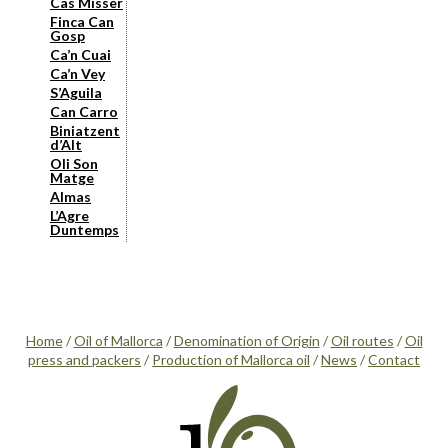
Cas Missèr
Finca Can
Gosp
Ca’n Cuai
Ca’n Vey
S’Aguila
Can Carro
Biniatzent
d’Alt
Oli Son
Matge
Almas
L’Agre
Duntemps
Home
/
Oil of Mallorca
/
Denomination of Origin
/
Oil routes
/
Oil
press and packers
/
Production of Mallorca oil
/
News
/
Contact