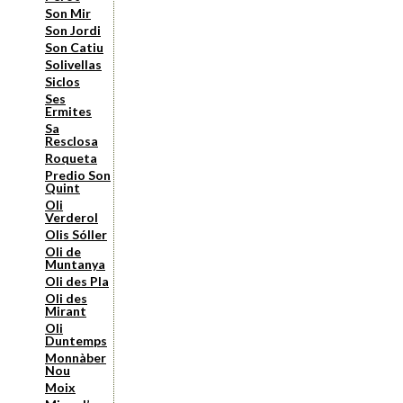
Son Mir
Son Jordi
Son Catiu
Solivellas
Siclos
Ses
Ermites
Sa
Resclosa
Roqueta
Predio Son
Quint
Oli
Verderol
Olis Sóller
Oli de
Muntanya
Oli des Pla
Oli des
Mirant
Oli
Duntemps
Monnàber
Nou
Moix