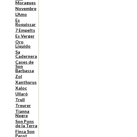
Moragues
Novembre
L’Amo
Es
Roquissar
7 Empelts
Es Verger
Oro
Líquido
Sa
Cadernera
Cases de
Son
Barbassa
Zol
Xanthurus
Xaloc
Ullaró
Trull
Treurer
Tianna
Negre
Son Pons
de la Terra
Finca Son
Perot