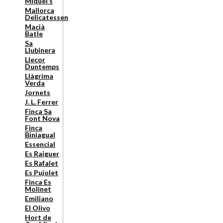
Miquel’s
Mallorca
Delicatessen
Macià
Batle
Sa
Llubinera
Llecor
Duntemps
Llàgrima
Verda
Jornets
J. L. Ferrer
Finca Sa
Font Nova
Finca
Biniagual
Essencial
Es Raiguer
Es Rafalet
Es Pujolet
Finca Es
Molinet
Emiliano
El Olivo
Hort de