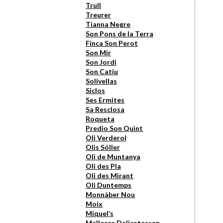
Trull
Treurer
Tianna Negre
Son Pons de la Terra
Finca Son Perot
Son Mir
Son Jordi
Son Catiu
Solivellas
Siclos
Ses Ermites
Sa Resclosa
Roqueta
Predio Son Quint
Oli Verderol
Olis Sóller
Oli de Muntanya
Oli des Pla
Oli des Mirant
Oli Duntemps
Monnàber Nou
Moix
Miquel’s
Mallorca Delicatessen