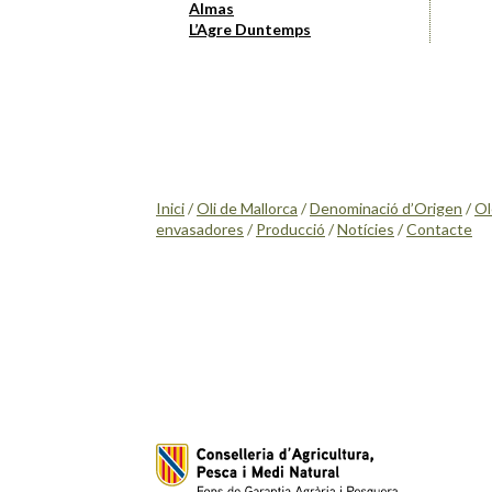
Almas
L’Agre Duntemps
Inici
/
Oli de Mallorca
/
Denominació d’Origen
/
Ol
envasadores
/
Producció
/
Notícies
/
Contacte