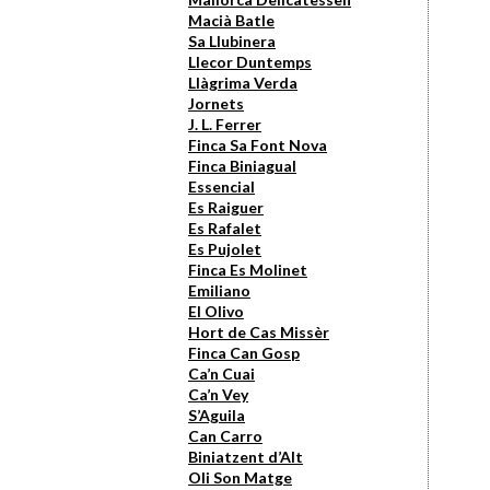
Macià Batle
Sa Llubinera
Llecor Duntemps
Llàgrima Verda
Jornets
J. L. Ferrer
Finca Sa Font Nova
Finca Biniagual
Essencial
Es Raiguer
Es Rafalet
Es Pujolet
Finca Es Molinet
Emiliano
El Olivo
Hort de Cas Missèr
Finca Can Gosp
Ca’n Cuai
Ca’n Vey
S’Aguila
Can Carro
Biniatzent d’Alt
Oli Son Matge