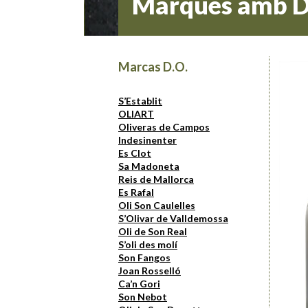
Marques amb D
Marcas D.O.
S’Establit
OLIART
Oliveras de Campos
Indesinenter
Es Clot
Sa Madoneta
Reis de Mallorca
Es Rafal
Oli Son Caulelles
S’Olivar de Valldemossa
Oli de Son Real
S’oli des molí
Son Fangos
Joan Rosselló
Ca’n Gori
Son Nebot