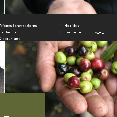
Tafones i envasadores
Notícies
Producció
Contacte
CAT
Oleoturisme