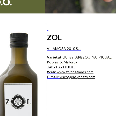
.O.
ZOL
VILAMOSA 2010 S.L.
Varietat d’oliva:
ARBEQUINA, PICUAL
Població:
Mallorca
Tel:
607 608 870
Web:
www.zolfinefoods.com
E-mail:
xisco@easyboats.com