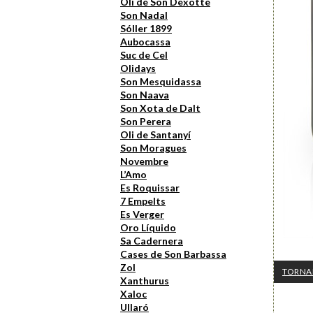
Oli de Son Dexotte
Son Nadal
Sóller 1899
Aubocassa
Suc de Cel
Olidays
Son Mesquidassa
Son Naava
Son Xota de Dalt
Son Perera
Oli de Santanyí
Son Moragues
Novembre
L’Amo
Es Roquissar
7 Empelts
Es Verger
Oro Líquido
Sa Cadernera
Cases de Son Barbassa
Zol
TORNA
Xanthurus
Xaloc
Ullaró