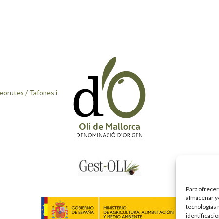
eorutes
/
Tafones i
Para ofrecer
almacenar y/
tecnologías 
identificaci