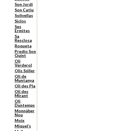
Son Jordi
Son Catiu
Solivellas
Siclos
Ses
Ermites
Sa
Resclosa
Roqueta
Predio Son
Quint
Oli
Verderol
Olis Sóller
Oli de
Muntanya
Oli des Pla
Oli des
Mirant
Oli
Duntemps
Monnàber
Nou
Moix
Miquel’s