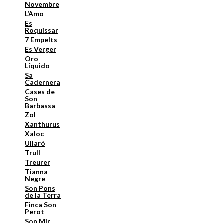
Novembre
L’Amo
Es
Roquissar
7 Empelts
Es Verger
Oro
Líquido
Sa
Cadernera
Cases de
Son
Barbassa
Zol
Xanthurus
Xaloc
Ullaró
Trull
Treurer
Tianna
Negre
Son Pons
de la Terra
Finca Son
Perot
Son Mir