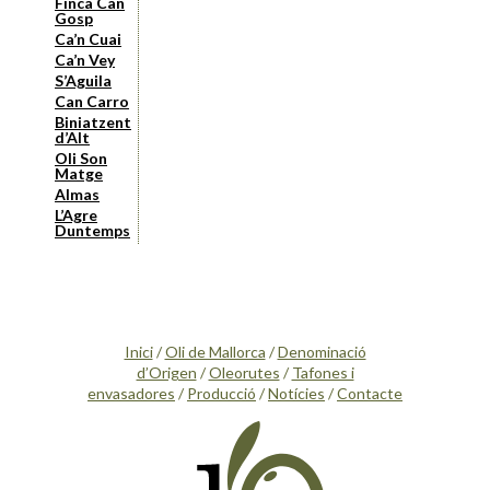
Finca Can
Gosp
Ca’n Cuai
Ca’n Vey
S’Aguila
Can Carro
Biniatzent
d’Alt
Oli Son
Matge
Almas
L’Agre
Duntemps
Inici
/
Oli de Mallorca
/
Denominació
d’Origen
/
Oleorutes
/
Tafones i
envasadores
/
Producció
/
Notícies
/
Contacte