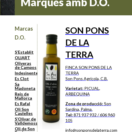
Marques amb D.O.
SON PONS
Marcas
D.O.
DE LA
TERRA
S’Establit
OLIART
Oliveras
de Campos
FINCA SON PONS DE LA
Indesinenter
TERRA
Es Clot
Son Pons Agrícola, C.B.
Sa
Madoneta
Varietat:
PICUAL,
Reis de
ARBEQUINA
Mallorca
Es Rafal
Zona de producció:
Son
Oli Son
Sardina, Palma.
Caulelles
Tel:
871 937 932 / 606 960
S’Olivar de
105
Valldemossa
Oli de Son
info@sonponsdelaterra.com