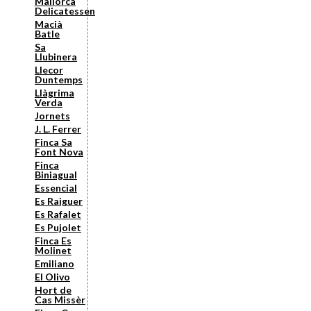
Mallorca
Delicatessen
Macià
Batle
Sa
Llubinera
Llecor
Duntemps
Llàgrima
Verda
Jornets
J. L. Ferrer
Finca Sa
Font Nova
Finca
Biniagual
Essencial
Es Raiguer
Es Rafalet
Es Pujolet
Finca Es
Molinet
Emiliano
El Olivo
Hort de
Cas Missèr