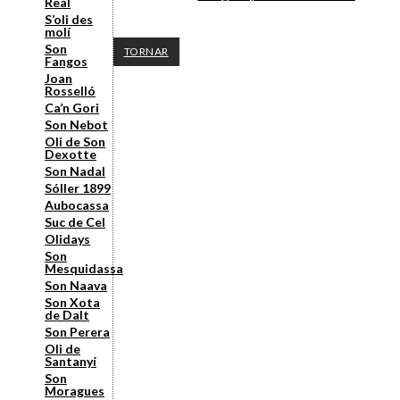
Real
S’oli des
molí
Son
TORNAR
Fangos
Joan
Rosselló
Ca’n Gori
Son Nebot
Oli de Son
Dexotte
Son Nadal
Sóller 1899
Aubocassa
Suc de Cel
Olidays
Son
Mesquidassa
Son Naava
Son Xota
de Dalt
Son Perera
Oli de
Santanyí
Son
Moragues