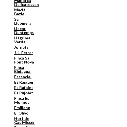
Mallorca
Delicatessen
Macià
Batle
Sa
Llubinera
Llecor
Duntemps
Llàgrima
Verda
Jornets
J. L. Ferrer
Finca Sa
Font Nova
Finca
Biniagual
Essencial
Es Raiguer
Es Rafalet
Es Pujolet
Finca Es
Molinet
Emiliano
El Olivo
Hort de
Cas Missèr