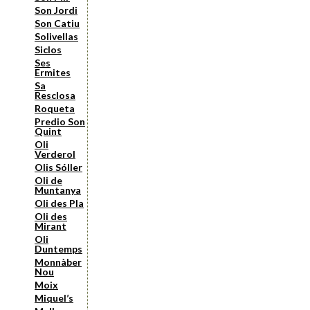
Son Jordi
Son Catiu
Solivellas
Siclos
Ses
Ermites
Sa
Resclosa
Roqueta
Predio Son
Quint
Oli
Verderol
Olis Sóller
Oli de
Muntanya
Oli des Pla
Oli des
Mirant
Oli
Duntemps
Monnàber
Nou
Moix
Miquel’s