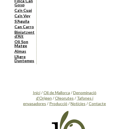
Finca Can
Gosp
Ca’n Cuai
Ca’n Vey
S’Aguila
Can Carro
Biniatzent
d’Alt
Oli Son
Matge
Almas
L’Agre
Duntemps
Inici
/
Oli de Mallorca
/
Denominació
d’Origen
/
Oleorutes
/
Tafones i
envasadores
/
Producció
/
Notícies
/
Contacte