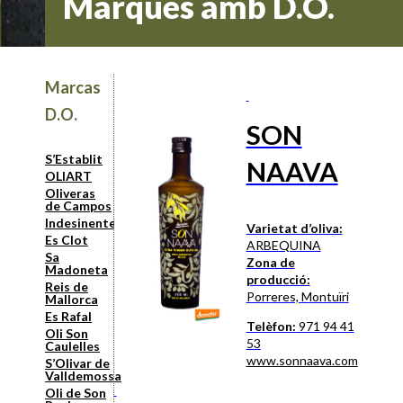
Marques amb D.O.
Marcas
D.O.
SON
S’Establit
NAAVA
OLIART
Oliveras
de Campos
Indesinenter
Varietat d’oliva:
Es Clot
ARBEQUINA
Sa
Zona de
Madoneta
producció:
Reis de
Porreres, Montuïri
Mallorca
Es Rafal
Telèfon:
971 94 41
Oli Son
53
Caulelles
www.sonnaava.com
S’Olivar de
Valldemossa
Oli de Son