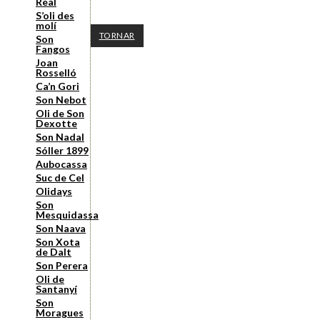
Real
S’oli des
molí
TORNAR
Son
Fangos
Joan
Rosselló
Ca’n Gori
Son Nebot
Oli de Son
Dexotte
Son Nadal
Sóller 1899
Aubocassa
Suc de Cel
Olidays
Son
Mesquidassa
Son Naava
Son Xota
de Dalt
Son Perera
Oli de
Santanyí
Son
Moragues