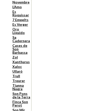
Novembre
L’Amo
Es
Roquissar
7 Empelts
Es Verger
Oro
Líquido
Sa
Cadernera
Cases de
Son
Barbassa
Zol
Xanthurus
Xaloc
Ullaró
Trull
Treurer
Tianna
Negre
Son Pons
de la Terra
Finca Son
Perot
Son Mir