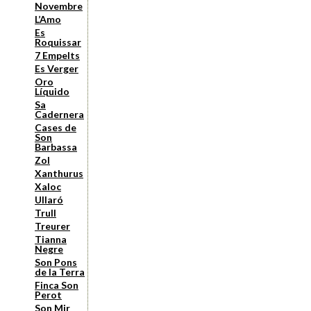
Novembre
L’Amo
Es
Roquissar
7 Empelts
Es Verger
Oro
Líquido
Sa
Cadernera
Cases de
Son
Barbassa
Zol
Xanthurus
Xaloc
Ullaró
Trull
Treurer
Tianna
Negre
Son Pons
de la Terra
Finca Son
Perot
Son Mir