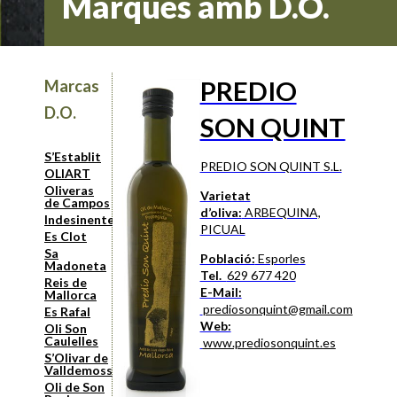
Marques amb D.O.
PREDIO
Marcas
D.O.
SON QUINT
S’Establit
PREDIO SON QUINT S.L.
OLIART
Oliveras
Varietat
de Campos
d’oliva:
ARBEQUINA,
Indesinenter
PICUAL
Es Clot
Sa
Població:
Esporles
Madoneta
Tel.
629 677 420
Reis de
E-Mail:
Mallorca
prediosonquint@gmail.com
Es Rafal
Web:
Oli Son
Caulelles
www.prediosonquint.es
S’Olivar de
Valldemossa
Oli de Son