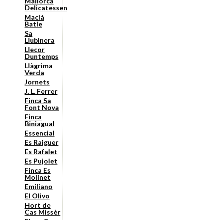
Mallorca
Delicatessen
Macià
Batle
Sa
Llubinera
Llecor
Duntemps
Llàgrima
Verda
Jornets
J. L. Ferrer
Finca Sa
Font Nova
Finca
Biniagual
Essencial
Es Raiguer
Es Rafalet
Es Pujolet
Finca Es
Molinet
Emiliano
El Olivo
Hort de
Cas Missèr