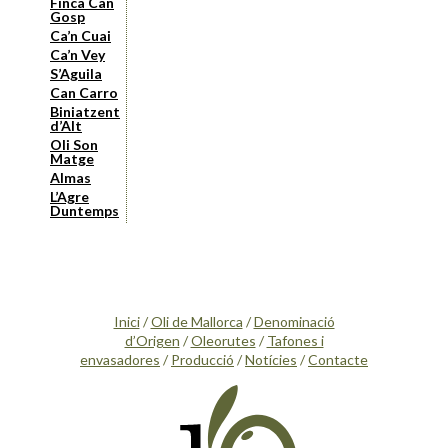
Finca Can
Gosp
Ca’n Cuai
Ca’n Vey
S’Aguila
Can Carro
Biniatzent
d’Alt
Oli Son
Matge
Almas
L’Agre
Duntemps
Inici
/
Oli de Mallorca
/
Denominació
d’Origen
/
Oleorutes
/
Tafones i
envasadores
/
Producció
/
Notícies
/
Contacte