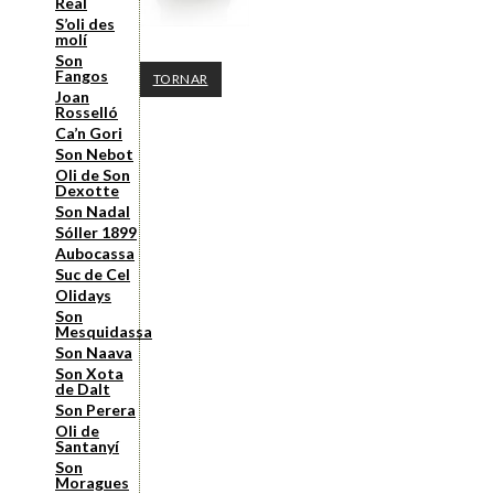
Real
S’oli des
molí
Son
Fangos
TORNAR
Joan
Rosselló
Ca’n Gori
Son Nebot
Oli de Son
Dexotte
Son Nadal
Sóller 1899
Aubocassa
Suc de Cel
Olidays
Son
Mesquidassa
Son Naava
Son Xota
de Dalt
Son Perera
Oli de
Santanyí
Son
Moragues