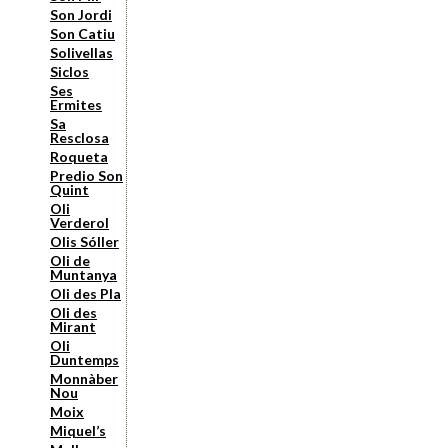
Son Jordi
Son Catiu
Solivellas
Siclos
Ses
Ermites
Sa
Resclosa
Roqueta
Predio Son
Quint
Oli
Verderol
Olis Sóller
Oli de
Muntanya
Oli des Pla
Oli des
Mirant
Oli
Duntemps
Monnàber
Nou
Moix
Miquel’s