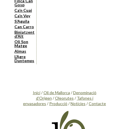
Finca Can
Gosp
Ca’n Cuai
Ca’n Vey
S’Aguila
Can Carro
Biniatzent
d’Alt
Oli Son
Matge
Almas
L’Agre
Duntemps
Inici
/
Oli de Mallorca
/
Denominació
d’Origen
/
Oleorutes
/
Tafones i
envasadores
/
Producció
/
Notícies
/
Contacte