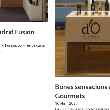
adrid Fusion
rid Fusion, congrés de cuina
p…
Bones sensacions a
Gourmets
30 abril, 2017
La D.O. Oli de Mallorca ha partici