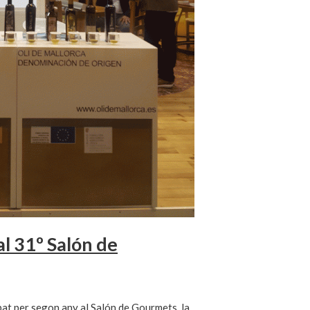
l 31º Salón de
pat per segon any al Salón de Gourmets, la