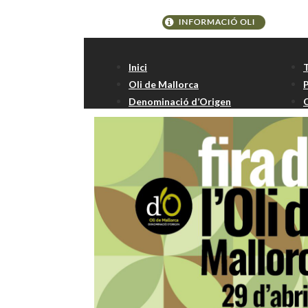
Etiqueta:
Oli Verde
Inici
Oli de Mallorca
Denominació d’Origen