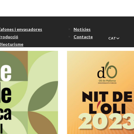
rol
Tafones i envasadores
Notícies
Producció
Contacte
CAT
Oleoturisme