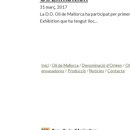
31 març, 2017
La D.O. Oli de Mallorca ha participat per prime
Exhibition que ha tengut lloc…
Inici
/
Oli de Mallorca
/
Denominació d’Origen
/
Ol
envasadores
/
Producció
/
Notícies
/
Contacte