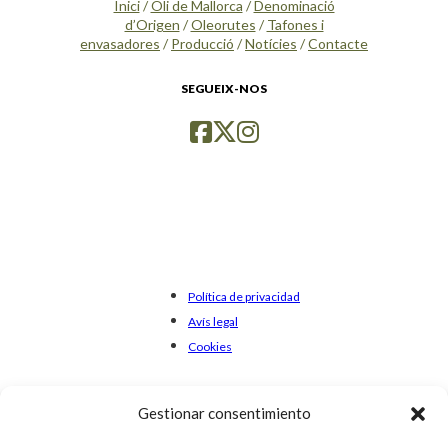
Inici
/
Oli de Mallorca
/
Denominació
d’Origen
/
Oleorutes
/
Tafones i
envasadores
/
Producció
/
Notícies
/
Contacte
SEGUEIX-NOS
Política de privacidad
Avís legal
Cookies
Gestionar consentimiento