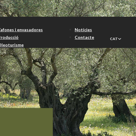
Tafones i envasadores
Notícies
Producció
Contacte
CAT
Oleoturisme