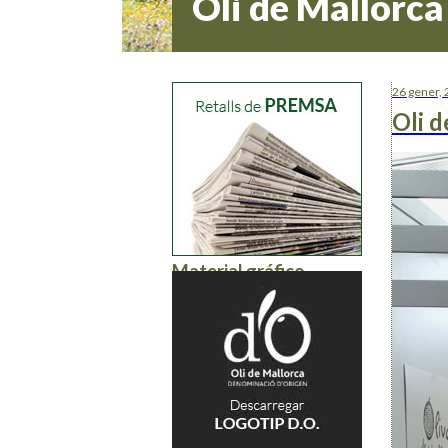
Oli de Mallorca
26 gener,
Oli d
Material gráfico