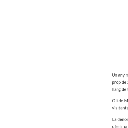
Un any m
prop de 
llarg de
Oli de M
visitant
La denom
oferir u