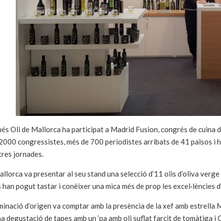
és Oli de Mallorca ha participat a Madrid Fusion, congrés de cuin
2000 congressistes, més de 700 periodistes arribats de 41 països i ha
 tres jornades.
allorca va presentar al seu stand una selecció d’11 olis d’oliva verge
s han pogut tastar i conèixer una mica més de prop les excel·lències d’u
inació d’origen va comptar amb la presència de la xef amb estrella 
na degustació de tapes amb un ‘pa amb oli suflat farcit de tomàtiga i Ol