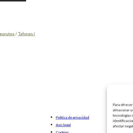
eorutes
/
Tafones i
Para ofrecer
almacenar y/
tecnologías 
Política de privacidad
identificaci
Avís legal
afectar nega
Cookies