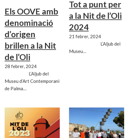
Tot a punt per
Els OOVE amb
a la Nit de l’Oli
denominació
2024
d’origen
21 febrer, 2024
brillen a la Nit
L’Aljub del
Museu…
de l’Oli
28 febrer, 2024
L’Aljub del
Museu d’Art Contemporani
de Palma…