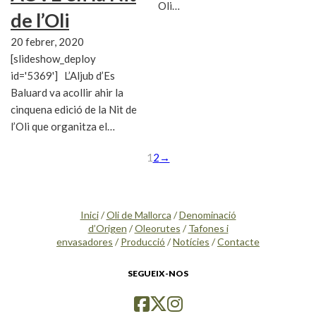
Oli…
de l’Oli
20 febrer, 2020
[slideshow_deploy
id='5369'] L’Aljub d’Es
Baluard va acollir ahir la
cinquena edició de la Nit de
l’Oli que organitza el…
1
2
→
Inici
/
Oli de Mallorca
/
Denominació
d’Origen
/
Oleorutes
/
Tafones i
envasadores
/
Producció
/
Notícies
/
Contacte
SEGUEIX-NOS