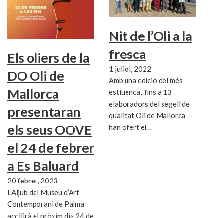
Nit de l’Oli a la
fresca
Els oliers de la
1 juliol, 2022
DO Oli de
Amb una edició del més
Mallorca
estiuenca, fins a 13
elaboradors del segell de
presentaran
qualitat Oli de Mallorca
els seus OOVE
han ofert el…
el 24 de febrer
a Es Baluard
20 febrer, 2023
L’Aljub del Museu d’Art
Contemporani de Palma
acollirà el pròxim dia 24 de