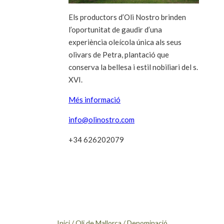
Els productors d’Oli Nostro brinden
l’oportunitat de gaudir d’una
experiència oleícola única als seus
olivars de Petra, plantació que
conserva la bellesa i estil nobiliari del s.
XVI.
Més informació
info@olinostro.com
+34 626202079
Inici
/
Oli de Mallorca
/
Denominació