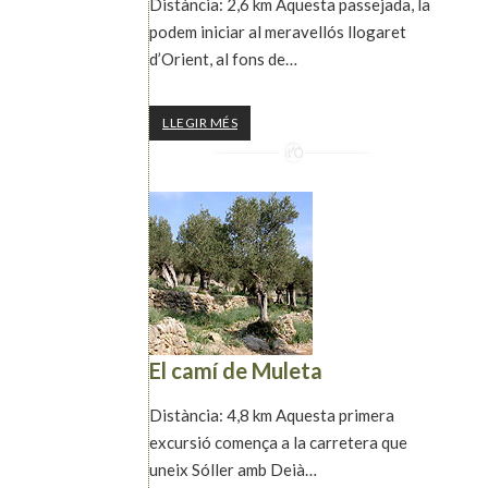
Distància: 2,6 km Aquesta passejada, la
podem iniciar al meravellós llogaret
d’Orient, al fons de…
LLEGIR MÉS
El camí de Muleta
Distància: 4,8 km Aquesta primera
excursió comença a la carretera que
uneix Sóller amb Deià…