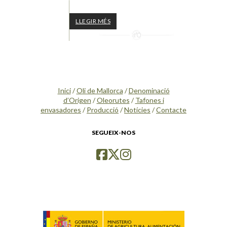
LLEGIR MÉS
Inici
/
Oli de Mallorca
/
Denominació
d’Origen
/
Oleorutes
/
Tafones i
envasadores
/
Producció
/
Notícies
/
Contacte
SEGUEIX-NOS