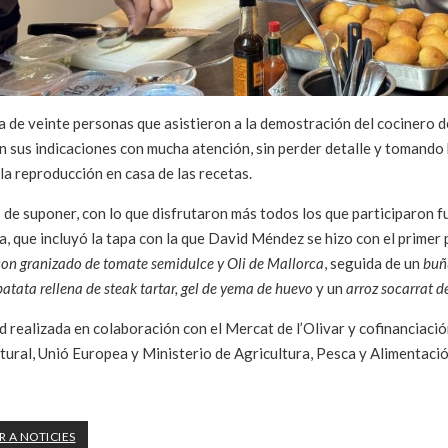
a de veinte personas que asistieron a la demostración del cocinero d
n sus indicaciones con mucha atención, sin perder detalle y tomando 
r la reproducción en casa de las recetas.
de suponer, con lo que disfrutaron más todos los que participaron fu
a, que incluyó la tapa con la que David Méndez se hizo con el primer
con granizado de tomate semidulce y Oli de Mallorca
, seguida de un
buñ
atata rellena de steak tartar, gel de yema de huevo
y un
arroz socarrat d
d realizada en colaboración con el Mercat de l’Olivar y cofinanciación
ural, Unió Europea y Ministerio de Agricultura, Pesca y Alimentació
 A NOTICIES