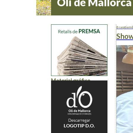
Oli de Mallorca
8 septiem
Show
Material gráfico