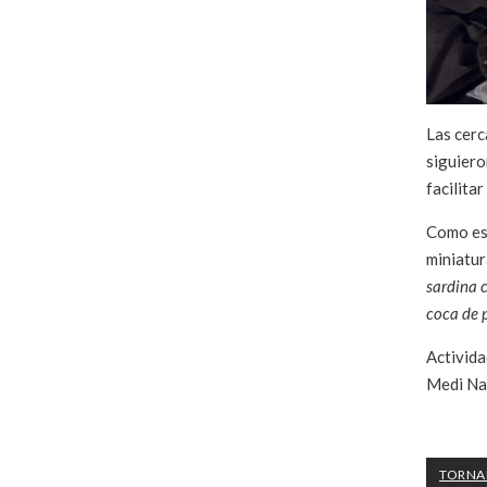
Las cerc
siguiero
facilita
Como es 
miniatur
sardina 
coca de p
Activida
Medi Nat
TORNAR