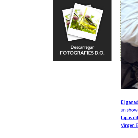
El ganad
un showc
tapas di
Virgen E