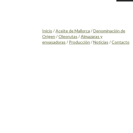
Inicio
/
Aceite de Mallorca
/
Denominación de
Origen
/
Oleorutas
/
Almazaras y
envasadoras
/
Producción
/
Noticias
/
Contacto