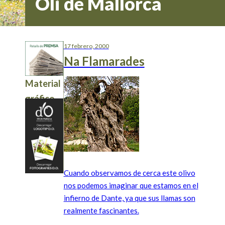
Oli de Mallorca
17 febrero, 2000
Na Flamarades
Material
gráfico
Cuando observamos de cerca este olivo
nos podemos imaginar que estamos en el
infierno de Dante, ya que sus llamas son
realmente fascinantes.