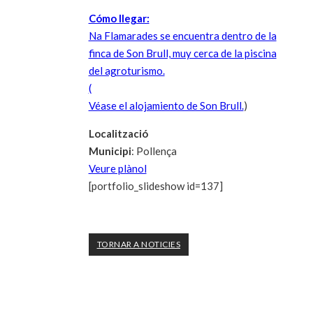
Cómo llegar:
Na Flamarades se encuentra dentro de la
finca de Son Brull, muy cerca de la piscina
del agroturismo.
(
Véase el alojamiento de Son Brull.
)
Localització
Municipi
: Pollença
Veure plànol
[portfolio_slideshow id=137]
TORNAR A NOTICIES