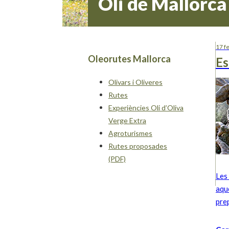
Oli de Mallorca
17 f
Oleorutes Mallorca
Es
Olivars i Oliveres
Rutes
Experiències Oli d’Oliva
Verge Extra
Agroturismes
Rutes proposades
(PDF)
Les
aqu
prep