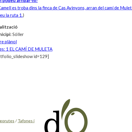
 podeu arribar-hi?
amell es troba dins la finca de Cas Avinyons, arran del camí de Muleta
u la ruta 1.
)
alització
icipi:
Sóller
re plànol
es: 1 EL CAMÍ DE MULETA
rtfolio_slideshow id=129]
eorutes
/
Tafones i