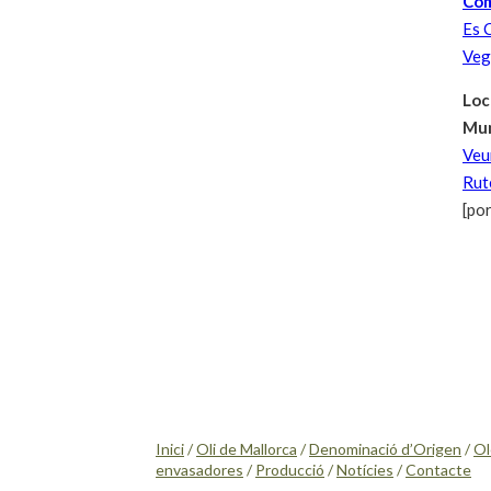
Com
Es C
Vege
Loc
Mun
Veu
Rut
[po
Inici
/
Oli de Mallorca
/
Denominació d’Origen
/
Ol
envasadores
/
Producció
/
Notícies
/
Contacte