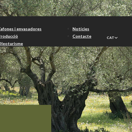
Tafones i envasadores
Notícies
Producció
Contacte
CAT
Oleoturisme