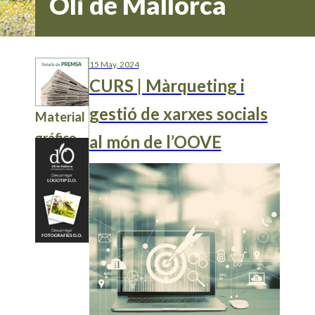
Oli de Mallorca
15 May, 2024
CURS | Màrqueting i
gestió de xarxes socials
Material
gráfico
al món de l’OOVE