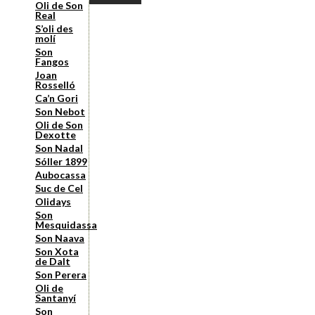
Oli de Son
Real
S’oli des
molí
Son
Fangos
Joan
Rosselló
Ca’n Gori
Son Nebot
Oli de Son
Dexotte
Son Nadal
Sóller 1899
Aubocassa
Suc de Cel
Olidays
Son
Mesquidassa
Son Naava
Son Xota
de Dalt
Son Perera
Oli de
Santanyí
Son