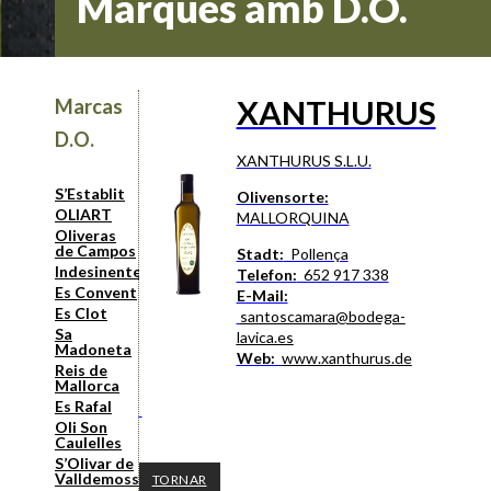
Marques amb D.O.
XANTHURUS
Marcas
D.O.
XANTHURUS S.L.U.
S’Establit
Olivensorte:
OLIART
MALLORQUINA
Oliveras
de Campos
Stadt:
Pollença
Indesinenter
Telefon:
652 917 338
Es Convent
E-Mail:
Es Clot
santoscamara@bodega-
Sa
lavica.es
Madoneta
Web:
www.xanthurus.de
Reis de
Mallorca
Es Rafal
Oli Son
Caulelles
S’Olivar de
Valldemossa
TORNAR