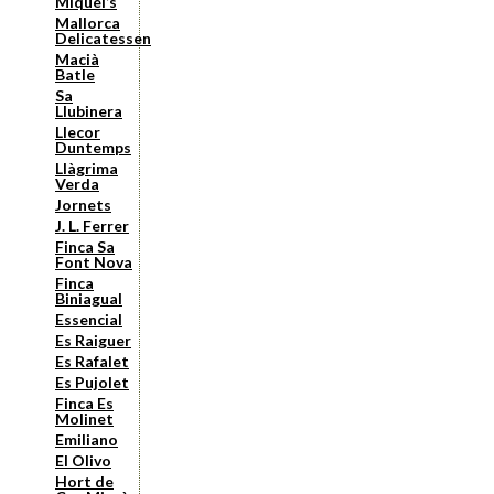
Miquel’s
Mallorca
Delicatessen
Macià
Batle
Sa
Llubinera
Llecor
Duntemps
Llàgrima
Verda
Jornets
J. L. Ferrer
Finca Sa
Font Nova
Finca
Biniagual
Essencial
Es Raiguer
Es Rafalet
Es Pujolet
Finca Es
Molinet
Emiliano
El Olivo
Hort de