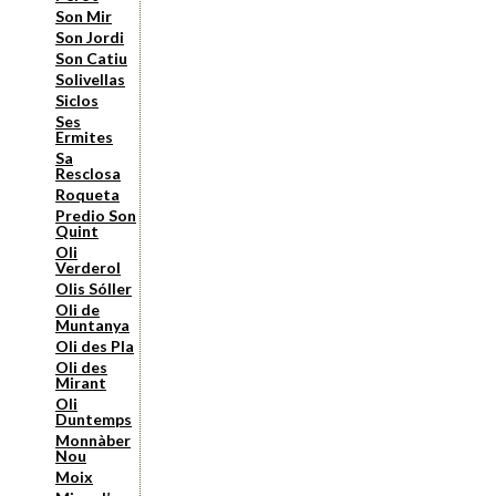
Son Mir
Son Jordi
Son Catiu
Solivellas
Siclos
Ses
Ermites
Sa
Resclosa
Roqueta
Predio Son
Quint
Oli
Verderol
Olis Sóller
Oli de
Muntanya
Oli des Pla
Oli des
Mirant
Oli
Duntemps
Monnàber
Nou
Moix