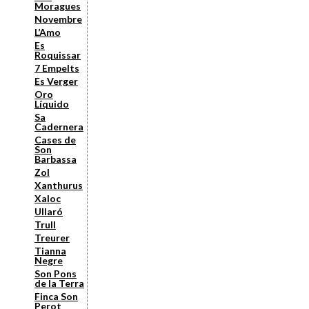
Moragues
Novembre
L’Amo
Es
Roquissar
7 Empelts
Es Verger
Oro
Líquido
Sa
Cadernera
Cases de
Son
Barbassa
Zol
Xanthurus
Xaloc
Ullaró
Trull
Treurer
Tianna
Negre
Son Pons
de la Terra
Finca Son
Perot