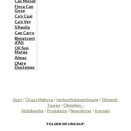
Cas Missèr
Finca Can
Gosp
Ca’n Cuai
Ca’n Vey
S’Aguila
Can Carro
Biniatzent
d’Alt
Oli Son
Matge
Almas
L’Agre
Duntemps
Start
/
Öl aus Mallorca
/
Herkunftsbezeichnung
/
Olivenöl-
Touren
/
Ölmühlen –
Abfüllwerke
/
Produktion
/
Newsletter
/
Kontakt
FOLGEN SIE UNS AUF: