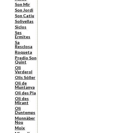
Son Mir
Son Jordi
Son Catiu
Solivellas
Siclos
Ses
Ermites
Sa
Resclosa
Roqueta
Predio Son
Quint
Oli
Verderol
Olis Sóller
Oli de
Muntanya
Oli des Pla
Oli des
Mirant
Oli
Duntemps
Monnàber
Nou
Moix