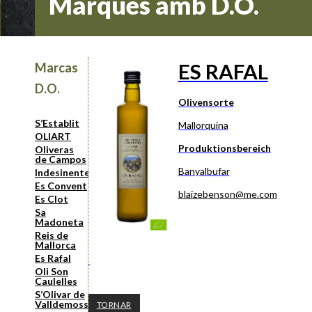
Marques amb D.O.
ES RAFAL
Marcas
D.O.
Olivensorte
S’Establit
Mallorquina
OLIART
Produktionsbereich
Oliveras
de Campos
Banyalbufar
Indesinenter
Es Convent
blaizebenson@me.com
Es Clot
Sa
Madoneta
Reis de
Mallorca
Es Rafal
Oli Son
Caulelles
S’Olivar de
Valldemossa
TORNAR