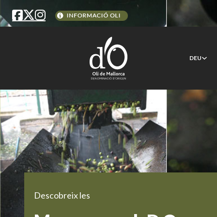
DEU
Descobreix les