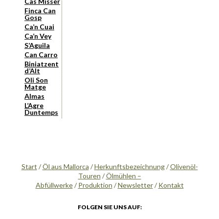
Cas Missèr
Finca Can
Gosp
Ca’n Cuai
Ca’n Vey
S’Aguila
Can Carro
Biniatzent
d’Alt
Oli Son
Matge
Almas
L’Agre
Duntemps
Start
/
Öl aus Mallorca
/
Herkunftsbezeichnung
/
Olivenöl-
Touren
/
Ölmühlen –
Abfüllwerke
/
Produktion
/
Newsletter
/
Kontakt
FOLGEN SIE UNS AUF: