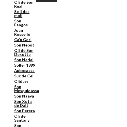
Oli de Son
Real
S’oli des
molí
Son
Fangos
Joan
Rosselló
Ca’n Gori
Son Nebot
Oli de Son
Dexotte
Son Nadal
Sóller 1899
Aubocassa
Suc de Cel
Olidays
Son
Mesquidassa
Son Naava
Son Xota
de Dalt
Son Perera
Oli de
Santanyí
Son