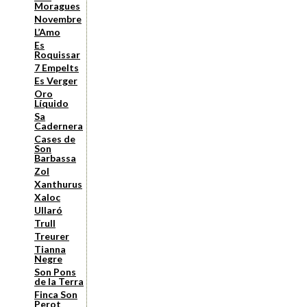
Moragues
Novembre
L’Amo
Es
Roquissar
7 Empelts
Es Verger
Oro
Líquido
Sa
Cadernera
Cases de
Son
Barbassa
Zol
Xanthurus
Xaloc
Ullaró
Trull
Treurer
Tianna
Negre
Son Pons
de la Terra
Finca Son
Perot