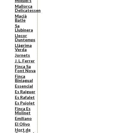
Miquel’s
Mallorca
Delicatessen
Macià
Batle
Sa
Llubinera
Llecor
Duntemps
Llàgrima
Verda
Jornets
J. L. Ferrer
Finca Sa
Font Nova
Finca
Biniagual
Essencial
Es Raiguer
Es Rafalet
Es Pujolet
Finca Es
Molinet
Emiliano
El Olivo
Hort de