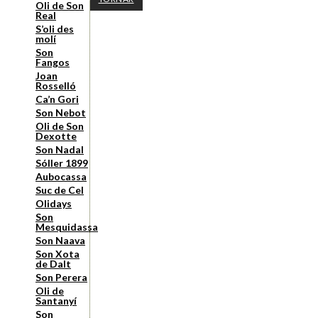
Oli de Son
Real
S’oli des
molí
Son
Fangos
Joan
Rosselló
Ca’n Gori
Son Nebot
Oli de Son
Dexotte
Son Nadal
Sóller 1899
Aubocassa
Suc de Cel
Olidays
Son
Mesquidassa
Son Naava
Son Xota
de Dalt
Son Perera
Oli de
Santanyí
Son