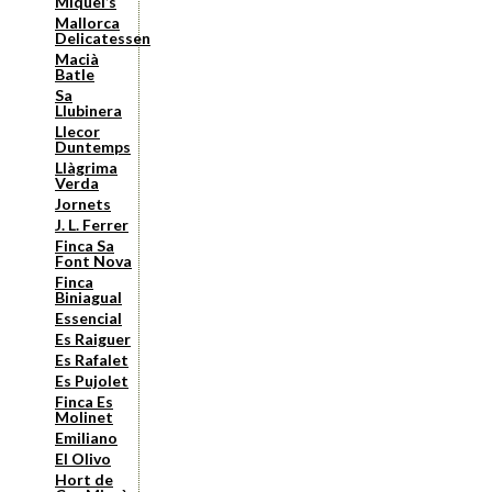
Miquel’s
Mallorca
Delicatessen
Macià
Batle
Sa
Llubinera
Llecor
Duntemps
Llàgrima
Verda
Jornets
J. L. Ferrer
Finca Sa
Font Nova
Finca
Biniagual
Essencial
Es Raiguer
Es Rafalet
Es Pujolet
Finca Es
Molinet
Emiliano
El Olivo
Hort de