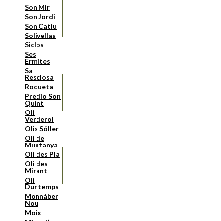
Son Mir
Son Jordi
Son Catiu
Solivellas
Siclos
Ses
Ermites
Sa
Resclosa
Roqueta
Predio Son
Quint
Oli
Verderol
Olis Sóller
Oli de
Muntanya
Oli des Pla
Oli des
Mirant
Oli
Duntemps
Monnàber
Nou
Moix