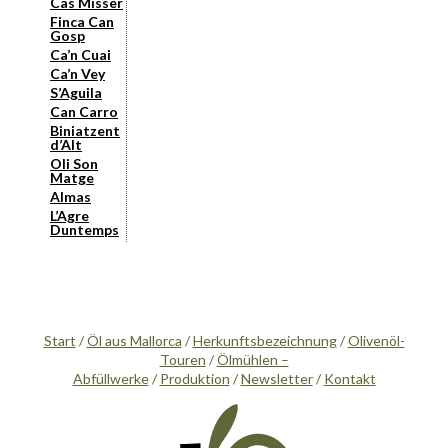
Cas Missèr
Finca Can
Gosp
Ca’n Cuai
Ca’n Vey
S’Aguila
Can Carro
Biniatzent
d’Alt
Oli Son
Matge
Almas
L’Agre
Duntemps
Start
/
Öl aus Mallorca
/
Herkunftsbezeichnung
/
Olivenöl-
Touren
/
Ölmühlen –
Abfüllwerke
/
Produktion
/
Newsletter
/
Kontakt