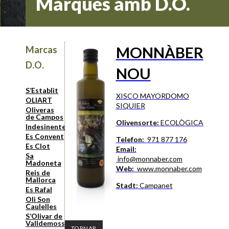
Marques amb D.O.
MONNÀBER
Marcas
D.O.
NOU
S’Establit
XISCO MAYORDOMO
OLIART
SIQUIER
Oliveras
de Campos
Olivensorte:
ECOLÒGICA
Indesinenter
Es Convent
Telefon:
971 877 176
Es Clot
Email:
Sa
info@monnaber.com
Madoneta
Web:
www.monnaber.com
Reis de
Mallorca
Stadt:
Campanet
Es Rafal
Oli Son
Caulelles
S’Olivar de
Valldemossa
TORNAR