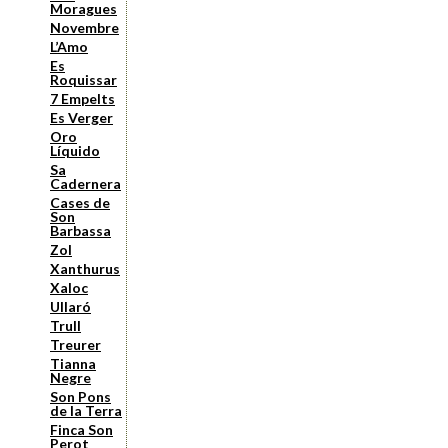
Moragues
Novembre
L’Amo
Es
Roquissar
7 Empelts
Es Verger
Oro
Líquido
Sa
Cadernera
Cases de
Son
Barbassa
Zol
Xanthurus
Xaloc
Ullaró
Trull
Treurer
Tianna
Negre
Son Pons
de la Terra
Finca Son
Perot