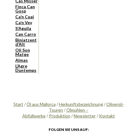
Cas Missèr
Finca Can
Gosp
Ca’n Cuai
Ca’n Vey
S’Aguila
Can Carro
Biniatzent
d’Alt
Oli Son
Matge
Almas
L’Agre
Duntemps
Start
/
Öl aus Mallorca
/
Herkunftsbezeichnung
/
Olivenöl-
Touren
/
Ölmühlen –
Abfüllwerke
/
Produktion
/
Newsletter
/
Kontakt
FOLGEN SIE UNS AUF: