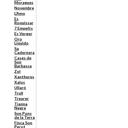
Moragues
Novembre
L’Amo
Es
Roquissar
7 Empelts
Es Verger
Oro
Líquido
Sa
Cadernera
Cases de
Son
Barbassa
Zol
Xanthurus
Xaloc
Ullaró
Trull
Treurer
Tianna
Negre
Son Pons
de la Terra
Finca Son
Perot