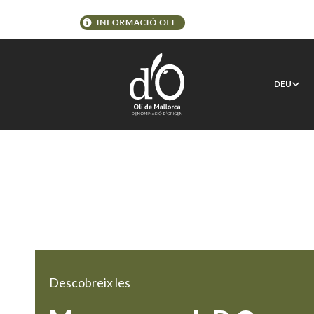
DEU
Descobreix les