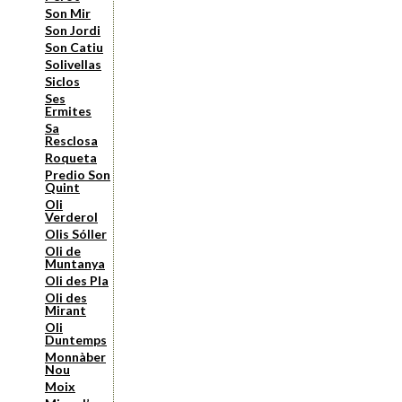
Son Mir
Son Jordi
Son Catiu
Solivellas
Siclos
Ses
Ermites
Sa
Resclosa
Roqueta
Predio Son
Quint
Oli
Verderol
Olis Sóller
Oli de
Muntanya
Oli des Pla
Oli des
Mirant
Oli
Duntemps
Monnàber
Nou
Moix