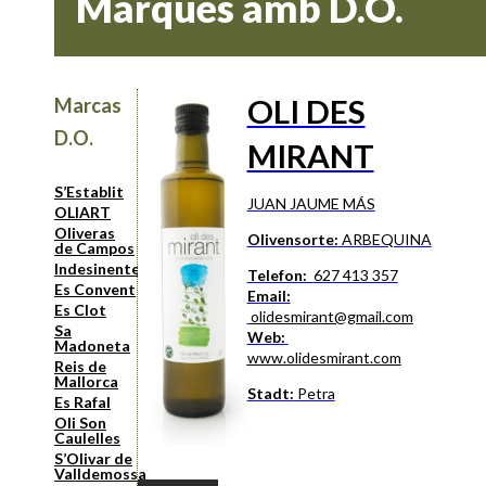
Marques amb D.O.
OLI DES
Marcas
D.O.
MIRANT
S’Establit
JUAN JAUME MÁS
OLIART
Oliveras
Olivensorte:
ARBEQUINA
de Campos
Indesinenter
Telefon:
627 413 357
Es Convent
Email:
Es Clot
olidesmirant@gmail.com
Sa
Web:
Madoneta
www.olidesmirant.com
Reis de
Mallorca
Stadt:
Petra
Es Rafal
Oli Son
Caulelles
S’Olivar de
Valldemossa