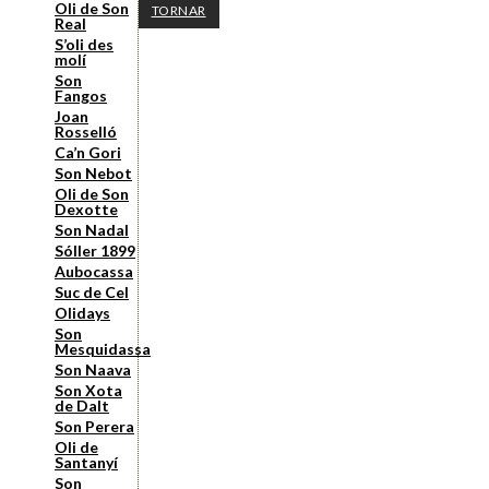
Oli de Son
TORNAR
Real
S’oli des
molí
Son
Fangos
Joan
Rosselló
Ca’n Gori
Son Nebot
Oli de Son
Dexotte
Son Nadal
Sóller 1899
Aubocassa
Suc de Cel
Olidays
Son
Mesquidassa
Son Naava
Son Xota
de Dalt
Son Perera
Oli de
Santanyí
Son