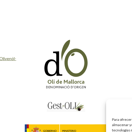
Olivenöl-
Para ofrecer
almacenar y/
tecnologías 