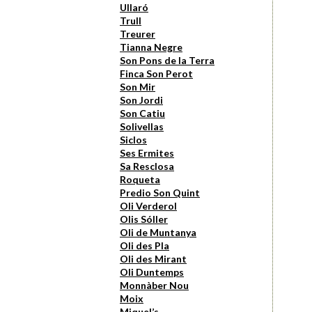
Ullaró
Trull
Treurer
Tianna Negre
Son Pons de la Terra
Finca Son Perot
Son Mir
Son Jordi
Son Catiu
Solivellas
Siclos
Ses Ermites
Sa Resclosa
Roqueta
Predio Son Quint
Oli Verderol
Olis Sóller
Oli de Muntanya
Oli des Pla
Oli des Mirant
Oli Duntemps
Monnàber Nou
Moix
Miquel’s