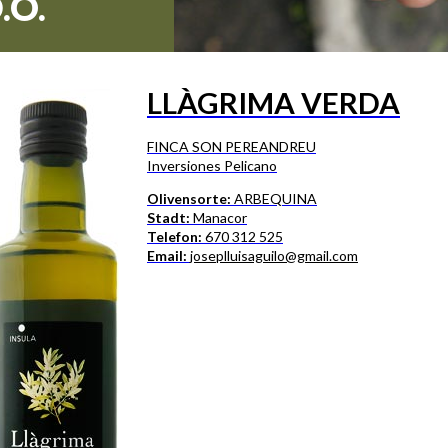
.O.
LLÀGRIMA VERDA
FINCA SON PEREANDREU
Inversiones Pelicano
Olivensorte:
ARBEQUINA
Stadt:
Manacor
Telefon:
670 312 525
Email:
joseplluisaguilo@gmail.com