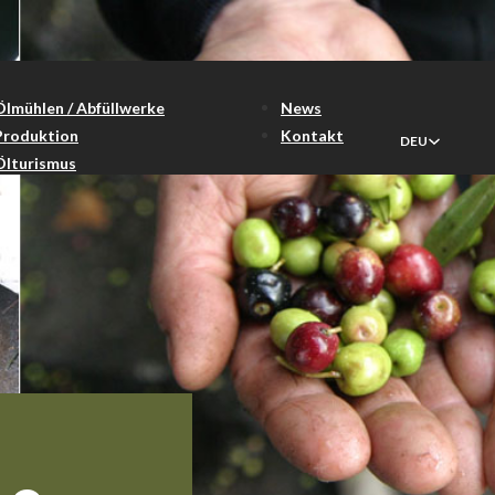
Ölmühlen / Abfüllwerke
News
Produktion
Kontakt
DEU
Ölturismus