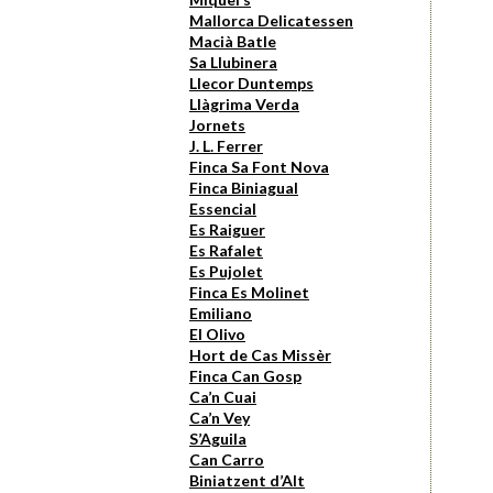
Mallorca Delicatessen
Macià Batle
Sa Llubinera
Llecor Duntemps
Llàgrima Verda
Jornets
J. L. Ferrer
Finca Sa Font Nova
Finca Biniagual
Essencial
Es Raiguer
Es Rafalet
Es Pujolet
Finca Es Molinet
Emiliano
El Olivo
Hort de Cas Missèr
Finca Can Gosp
Ca’n Cuai
Ca’n Vey
S’Aguila
Can Carro
Biniatzent d’Alt