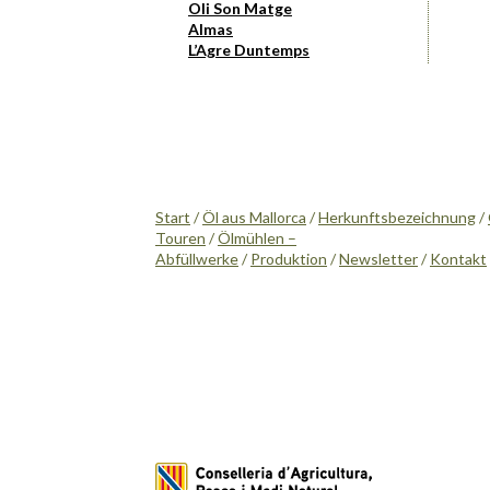
Oli Son Matge
Almas
L’Agre Duntemps
Start
/
Öl aus Mallorca
/
Herkunftsbezeichnung
/
Touren
/
Ölmühlen –
Abfüllwerke
/
Produktion
/
Newsletter
/
Kontakt