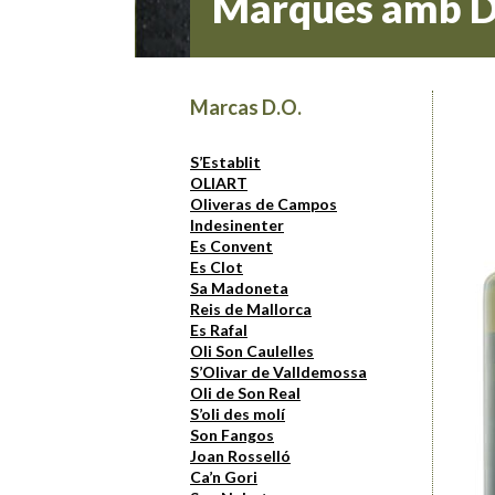
Marques amb D
Marcas D.O.
S’Establit
OLIART
Oliveras de Campos
Indesinenter
Es Convent
Es Clot
Sa Madoneta
Reis de Mallorca
Es Rafal
Oli Son Caulelles
S’Olivar de Valldemossa
Oli de Son Real
S’oli des molí
Son Fangos
Joan Rosselló
Ca’n Gori