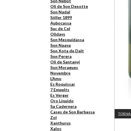
Son Nebot
Oli de Son Dexotte
Son Nadal
Sóller 1899
Aubocassa
Suc de Cel
Olidays
Son Mesquidassa
Son Naava
Son Xota de Dalt
Son Perera
Oli de Santanyí
Son Moragues
Novembre
L’Amo
Es Roquissar
7 Empelts
Es Verger
Oro Líquido
Sa Cadernera
Cases de Son Barbassa
TORNA
Zol
Xanthurus
Xaloc