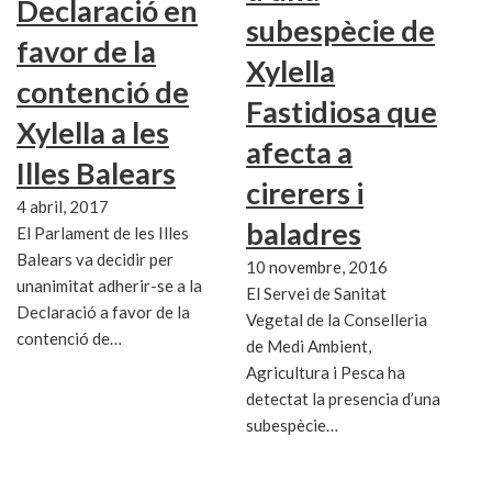
Declaració en
subespècie de
favor de la
Xylella
contenció de
Fastidiosa que
Xylella a les
afecta a
Illes Balears
cirerers i
4 abril, 2017
baladres
El Parlament de les Illes
Balears va decidir per
10 novembre, 2016
unanimitat adherir-se a la
El Servei de Sanitat
Declaració a favor de la
Vegetal de la Conselleria
contenció de…
de Medi Ambient,
Agricultura i Pesca ha
detectat la presencia d’una
subespècie…