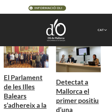
Etiqueta:
Xylella
CAT
El Parlament
Detectat a
de les Illes
Mallorca el
Balears
primer positiu
s’adhereix a la
d’una