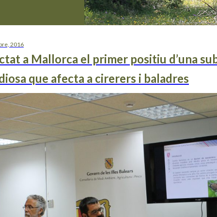
re, 2016
tat a Mallorca el primer positiu d’una su
diosa que afecta a cirerers i baladres