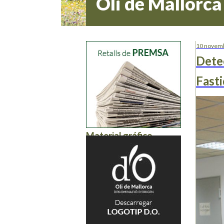
Oli de Mallorca
10 novemb
Detec
Fasti
Material gráfico