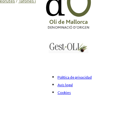
eorutes
/
Tafones i
Política de privacidad
Avís legal
Cookies