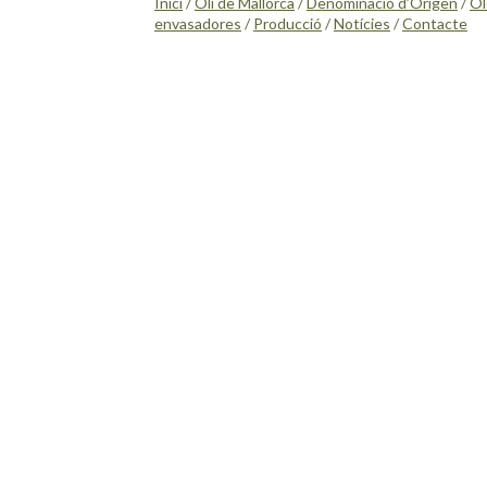
Inici
/
Oli de Mallorca
/
Denominació d’Origen
/
Ol
envasadores
/
Producció
/
Notícies
/
Contacte