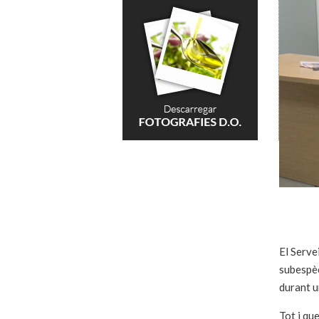
El Serve
subespèc
durant u
Tot i qu