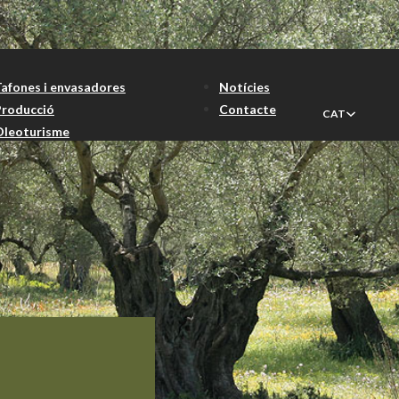
Tafones i envasadores
Notícies
Producció
Contacte
CAT
Oleoturisme