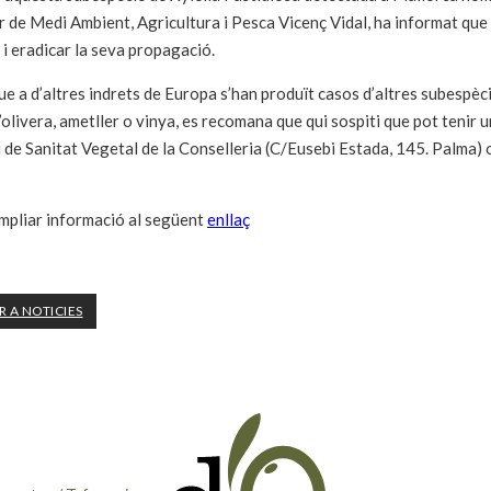
r de Medi Ambient, Agricultura i Pesca Vicenç Vidal, ha informat que
 i eradicar la seva propagació.
e a d’altres indrets de Europa s’han produït casos d’altres subespèc
d’olivera, ametller o vinya, es recomana que qui sospiti que pot tenir 
i de Sanitat Vegetal de la Conselleria (C/Eusebi Estada, 145. Palma
pliar informació al següent
enllaç
 A NOTICIES