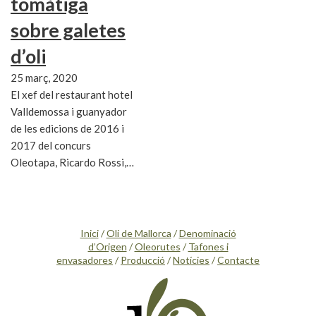
tomàtiga
sobre galetes
d’oli
25 març, 2020
El xef del restaurant hotel
Valldemossa i guanyador
de les edicions de 2016 i
2017 del concurs
Oleotapa, Ricardo Rossi,…
Inici
/
Oli de Mallorca
/
Denominació
d’Origen
/
Oleorutes
/
Tafones i
envasadores
/
Producció
/
Notícies
/
Contacte