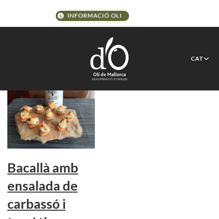
Etiqueta:
receta
CAT
Bacallà amb
ensalada de
carbassó i