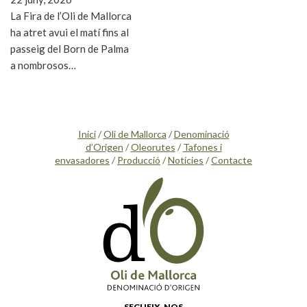
La Fira de l’Oli de Mallorca
ha atret avui el matí fins al
passeig del Born de Palma
a nombrosos…
Inici
/
Oli de Mallorca
/
Denominació
d’Origen
/
Oleorutes
/
Tafones i
envasadores
/
Producció
/
Notícies
/
Contacte
SEGUEIX-NOS