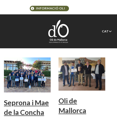
Etiqueta:
Oliera de Son
CAT
Catiu
Oli de
Seprona i Mae
Mallorca
de la Concha