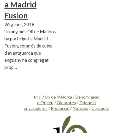
a Madrid
Fusion
26 gener, 2018
Un any més Oli de Mallorca
ha participat a Madrid
Fusion, congrés de cuina
d’avantguarda que
enguany ha congregat
prop…
Inici
/
Oli de Mallorca
/
Denominació
d’Origen
/
Oleorutes
/
Tafones i
envasadores
/
Producció
/
Notícies
/
Contacte