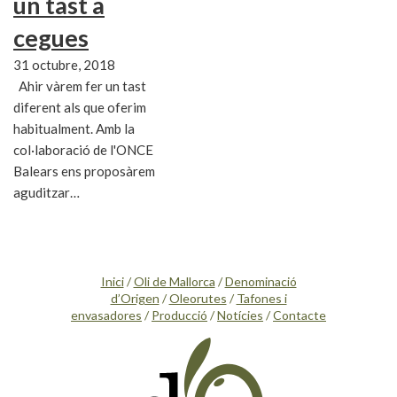
un tast a
cegues
31 octubre, 2018
Ahir vàrem fer un tast
diferent als que oferim
habitualment. Amb la
col·laboració de l'ONCE
Balears ens proposàrem
aguditzar…
Inici
/
Oli de Mallorca
/
Denominació
d’Origen
/
Oleorutes
/
Tafones i
envasadores
/
Producció
/
Notícies
/
Contacte