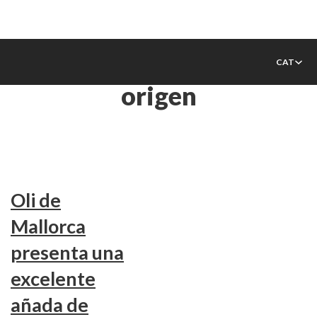
Etiqueta:
denominación de
CAT
origen
Oli de
Mallorca
presenta una
excelente
añada de