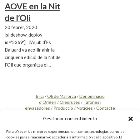
AOVE en la Nit
de l’Oli
20 febrer, 2020
[slideshow_deploy
id='5369'] L’Aljub d’Es
Baluard va acollir ahir la
cinquena edició de la Nit de
l’Oli que organitza el…
Inici
/
Oli de Mallorca
/
Denominació
d’Origen
/
Oleorutes
/
Tafones i
envasadores
/
Producció
/
Notícies
/
Contacte
Gestionar consentimiento
SEGUEIX-NOS
Para ofrecer las mejores experiencias, utilizamos tecnologías como las
cookies para almacenar y/o acceder a la información del dispositivo. El