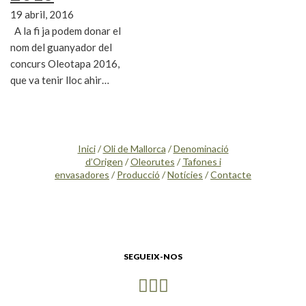
19 abril, 2016
A la fi ja podem donar el
nom del guanyador del
concurs Oleotapa 2016,
que va tenir lloc ahir…
Inici
/
Oli de Mallorca
/
Denominació
d’Origen
/
Oleorutes
/
Tafones i
envasadores
/
Producció
/
Notícies
/
Contacte
SEGUEIX-NOS