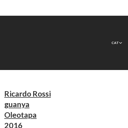
Etiqueta:
concurso @ca
CAT
Ricardo Rossi
guanya
Oleotapa
2016