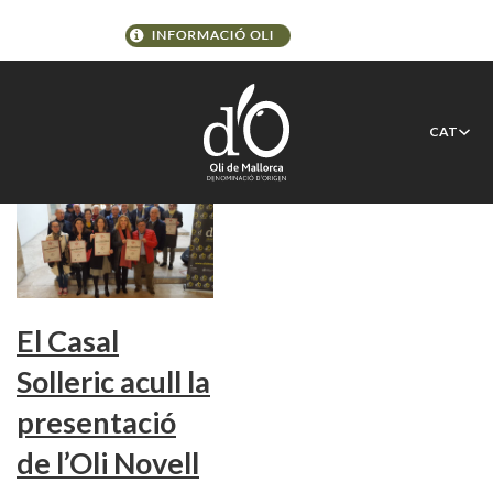
Etiqueta:
Compost
CAT
El Casal
Solleric acull la
presentació
de l’Oli Novell