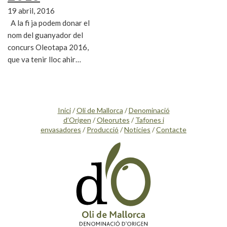
19 abril, 2016
A la fi ja podem donar el
nom del guanyador del
concurs Oleotapa 2016,
que va tenir lloc ahir…
Inici
/
Oli de Mallorca
/
Denominació
d’Origen
/
Oleorutes
/
Tafones i
envasadores
/
Producció
/
Notícies
/
Contacte