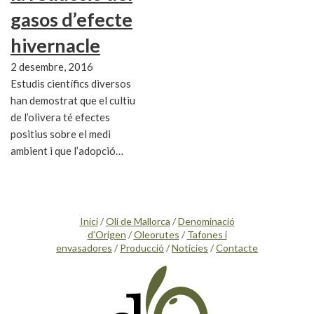
gasos d’efecte
hivernacle
2 desembre, 2016
Estudis científics diversos
han demostrat que el cultiu
de l’olivera té efectes
positius sobre el medi
ambient i que l’adopció…
Inici
/
Oli de Mallorca
/
Denominació
d’Origen
/
Oleorutes
/
Tafones i
envasadores
/
Producció
/
Notícies
/
Contacte