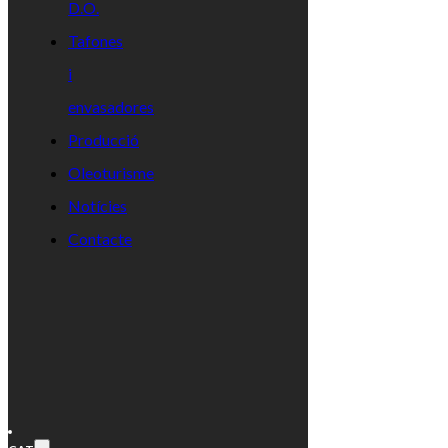
D.O.
Tafones
i
envasadores
Producció
Oleoturisme
Notícies
Contacte