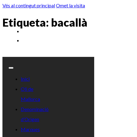
Vés al contingut principal
Omet la visita
Etiqueta:
bacallà
Inici
Oli de
Mallorca
Denominació
d’Origen
Marques