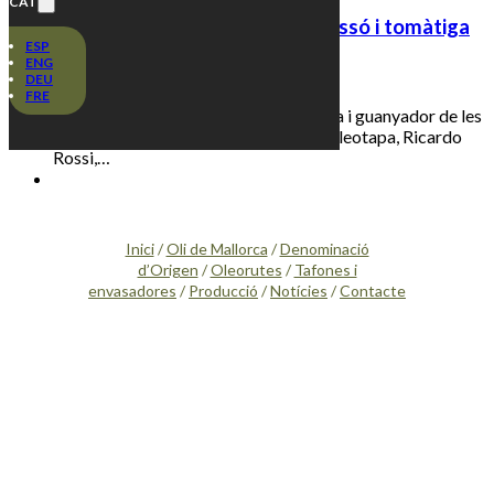
CAT
Bacallà amb ensalada de carbassó i tomàtiga
ESP
sobre galetes d’oli
ENG
DEU
25 març, 2020
FRE
El xef del restaurant hotel Valldemossa i guanyador de les
edicions de 2016 i 2017 del concurs Oleotapa, Ricardo
Rossi,…
Inici
/
Oli de Mallorca
/
Denominació
d’Origen
/
Oleorutes
/
Tafones i
envasadores
/
Producció
/
Notícies
/
Contacte