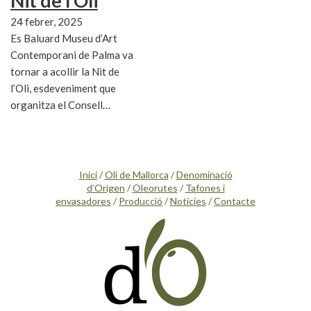
Nit de l’Oli
24 febrer, 2025
Es Baluard Museu d’Art
Contemporani de Palma va
tornar a acollir la Nit de
l’Oli, esdeveniment que
organitza el Consell…
Inici
/
Oli de Mallorca
/
Denominació
d’Origen
/
Oleorutes
/
Tafones i
envasadores
/
Producció
/
Notícies
/
Contacte