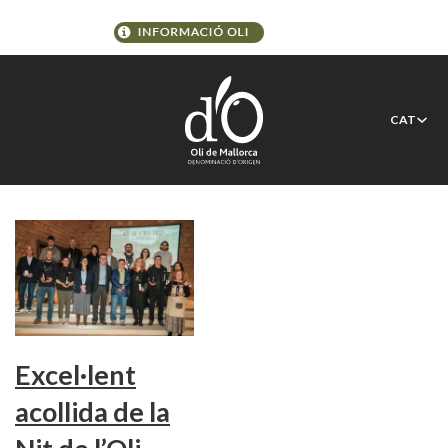
Etiqueta:
Ametlla de
CAT
Mallorca IGP
Excel·lent
acollida de la