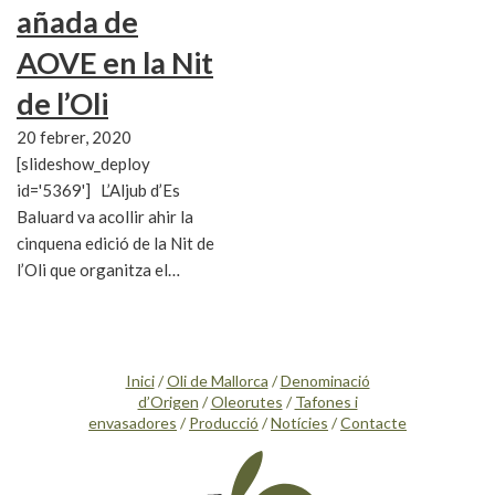
añada de
AOVE en la Nit
de l’Oli
20 febrer, 2020
[slideshow_deploy
id='5369'] L’Aljub d’Es
Baluard va acollir ahir la
cinquena edició de la Nit de
l’Oli que organitza el…
Inici
/
Oli de Mallorca
/
Denominació
d’Origen
/
Oleorutes
/
Tafones i
envasadores
/
Producció
/
Notícies
/
Contacte