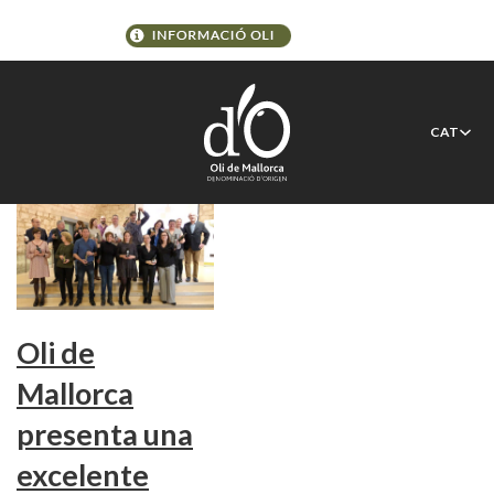
Etiqueta:
aceiteros
CAT
Oli de
Mallorca
presenta una
excelente