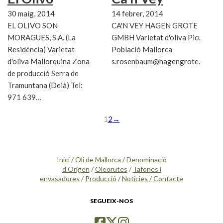
30 maig, 2014
14 febrer, 2014
EL OLIVO SON
CA'N VEY HAGEN GROTE
MORAGUES, S.A. (La
GMBH Varietat d'oliva Picual
Residència) Varietat
Població Mallorca
d'oliva Mallorquina Zona
s.rosenbaum@hagengrote.de
de producció Serra de
Tramuntana (Deià) Tel:
971 639…
1
2
→
Inici
/
Oli de Mallorca
/
Denominació
d’Origen
/
Oleorutes
/
Tafones i
envasadores
/
Producció
/
Notícies
/
Contacte
SEGUEIX-NOS