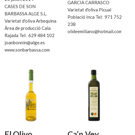
GARCIA CARRASCO
CASES DE SON
Varietat d'oliva Picual
BARBASSA ALGE S.L.
Població Inca Tel: 971 752
Varietat d'oliva Arbequina
238
Àrea de producció Cala
olideemiliano@hotmail.com
Rajada Tel: 629 484 102
joanbonnin@alge.es
www.sonbarbassa.com
El Olivo
Ca’n Vey