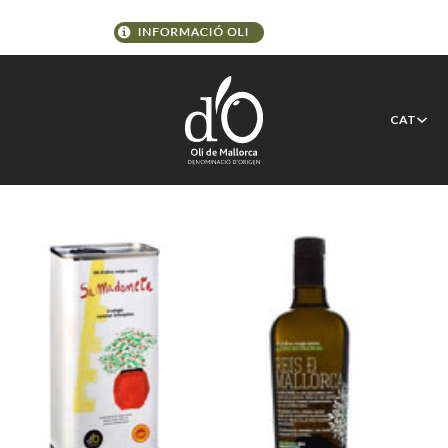
Tipo de Marca D.O.:
CAT
Monovarietal