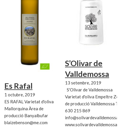
S’Olivar de
Valldemossa
13 setembre, 2019
Es Rafal
S'Olivar de Valldemossa
1 octubre, 2019
Varietat d'oliva Empeltre Zona
ES RAFAL Varietat d'oliva
de producció Valldemossa Tel:
Mallorquina Àrea de
630 215 869
producció Banyalbufar
info@solivardevalldemossa.com
blaizebenson@me.com
www.solivardevalldemossa.com